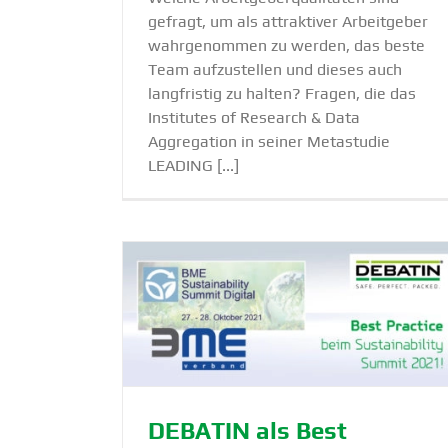
gefragt, um als attraktiver Arbeitgeber
wahrgenommen zu werden, das beste
Team aufzustellen und dieses auch
langfristig zu halten? Fragen, die das
Institutes of Research & Data
Aggregation in seiner Metastudie
LEADING [...]
Briti­scher natio­naler Gesund­heit
tice beim
dienst NHS setzt auf DEBATIN
it 2021!
Safebags
NewsBlog
DEBATIN
NewsBlog
Produkte
DEBATIN als Best