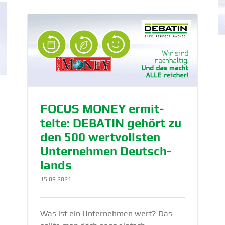
DEBATIN ist TOP Ausbilder 2020
Azubis
DEBATIN
NewsBlog
IN
ter­
FOCUS MONEY ermit­
telte: DEBATIN gehört zu
den 500 wertvollsten
Unter­nehmen Deutsch­
lands
15.09.2021
Was ist ein Unternehmen wert? Das