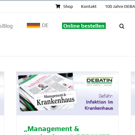
Shop
Kontakt
100 Jahre DEB
DE
sBlog
Online bestellen
„Management & Krankenhaus” nimmt
DEBATIN in den Fokus
DEBATIN
Lösung
NewsBlog
Presse
„Management &