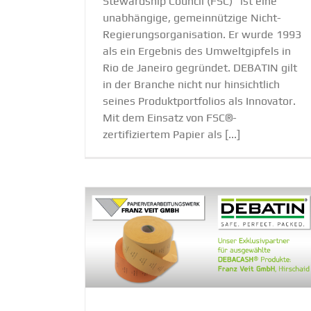
Stewardship Council (FSC)" ist eine
unabhängige, gemeinnützige Nicht-
Regierungsorganisation. Er wurde 1993
als ein Ergebnis des Umweltgipfels in
Rio de Janeiro gegründet. DEBATIN gilt
in der Branche nicht nur hinsichtlich
seines Produktportfolios als Innovator.
Mit dem Einsatz von FSC®-
zertifiziertem Papier als [...]
ner: Koope­
DEBATIN Academy Webcast „AD
eit GmbH in
konformer Transport von Proben in
COVID-19-Tests“
og
Academy
DEBATIN
Lösung
Messe
NewsBl