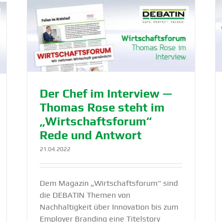
ose
Schwer verdaulich – gut aufbe­reitet:
 und
Warum es P650 „light“ nicht gibt
DEBATIN
NewsBlog
Produkte
Der Chef im Interview —
Thomas Rose steht im
„Wirtschafts­forum“
Rede und Antwort
21.04.2022
Dem Magazin „Wirtschaftsforum“ sind
die DEBATIN Themen von
Nachhaltigkeit über Innovation bis zum
Employer Branding eine Titelstory