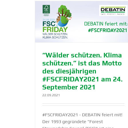
chützen.” ist
äh­rigen
FOCUS MONEY ermit­telte: DEBAT
. September
gehört zu den 500 wertvollsten Un
nehmen Deutsch­lands
NewsBlog
DEBATIN
Nachhaltigkeit
NewsBlog
“Wälder schützen. Klima
schützen.” ist das Motto
des diesjäh­rigen
#FSCFRIDAY2021 am 24.
September 2021
22.09.2021
#FSCFRIDAY2021 - DEBATIN feiert mit!
Der 1993 gegründete "Forest