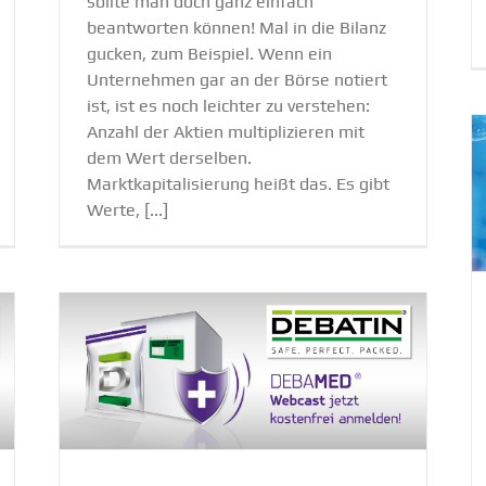
sollte man doch ganz einfach
beantworten können! Mal in die Bilanz
gucken, zum Beispiel. Wenn ein
Unternehmen gar an der Börse notiert
ist, ist es noch leichter zu verstehen:
Anzahl der Aktien multiplizieren mit
dem Wert derselben.
Marktkapitalisierung heißt das. Es gibt
Warum klassi­fi­zierte Proben eine
Werte, [...]
klasse Verpa­ckung brauchen
Academy
DEBATIN
NewsBlog
R-
kl.
og