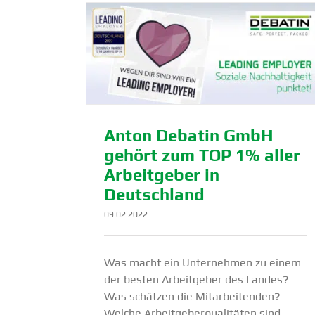
Der Chef im Interview — Thomas R
ört zum TOP
steht im „Wirtschafts­forum“ Rede
 Deutschland
Antwort
Blog
Webcast
DEBATIN
Lösung
NewsBlog
Anton Debatin GmbH
gehört zum TOP 1% aller
Arbeit­geber in
Deutschland
09.02.2022
Was macht ein Unternehmen zu einem
der besten Arbeitgeber des Landes?
Was schätzen die Mitarbeitenden?
Welche Arbeitgeberqualitäten sind