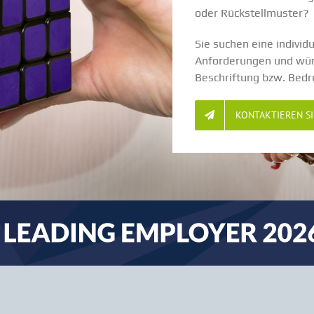
oder Rückstell­muster?
Sie suchen eine indivi­d
Anfor­de­rungen und wün
Beschriftung bzw. Bed
KONTAK­TIEREN S