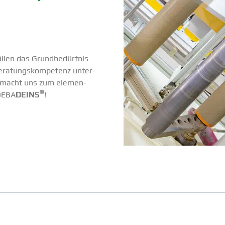
len das Grund­be­dürfnis
eratungs­kom­petenz unter­
as macht uns zum elemen­
®
 DEBA
DEINS
!