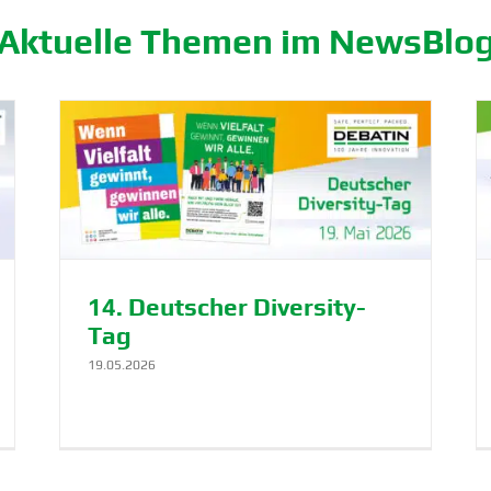
Aktuelle Themen im NewsBlo
DEBATIN ist PPWR-ready: Nachhaltige
Verpa­ckung seit Jahren!
Lösung
Nachhal­tigkeit
Produkte
14. Deutscher Diversity-
Tag
19.05.2026