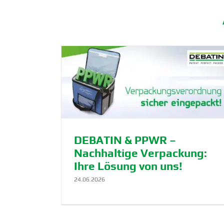
ltige Verpa­
14. Deutscher Diversity-Tag
von uns!
DEBATEAM
keit
DEBATIN & PPWR –
Nachhaltige Verpa­ckung:
Ihre Lösung von uns!
24.06.2026