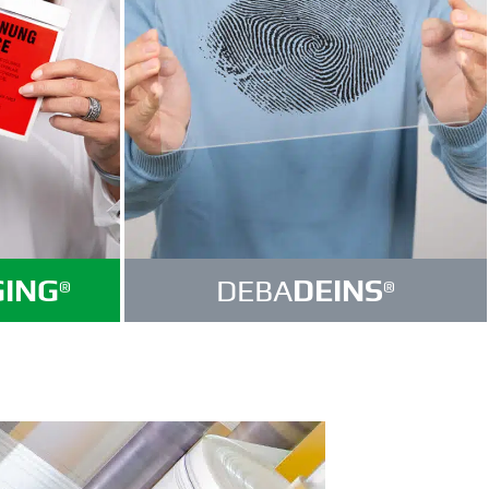
GING
DEBA
DEINS
®
®