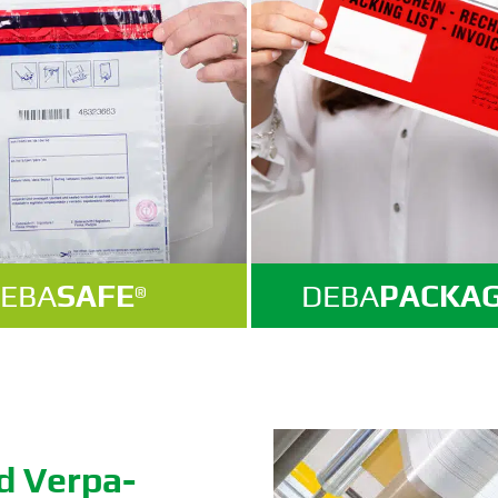
EBA
SAFE
DEBA
PACKA
®
d Verpa­