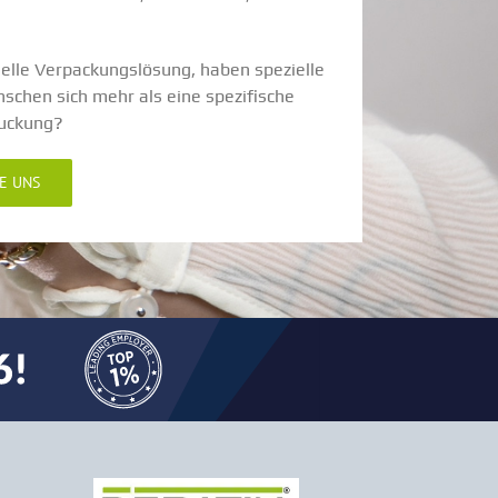
uelle Verpa­ckungs­lösung, haben spezielle
schen sich mehr als eine spezi­fische
ruckung?
IE UNS