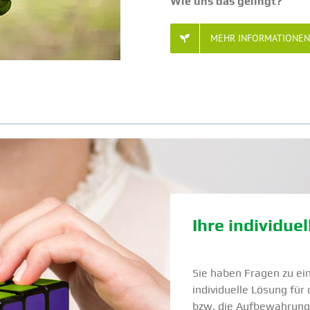
Wie uns das gelingt?
MEHR INFOR­MA­TIONE
Ihre indivi­due
Sie haben Fragen zu ei
indivi­duelle Lösung fü
bzw. die Aufbe­wahrun