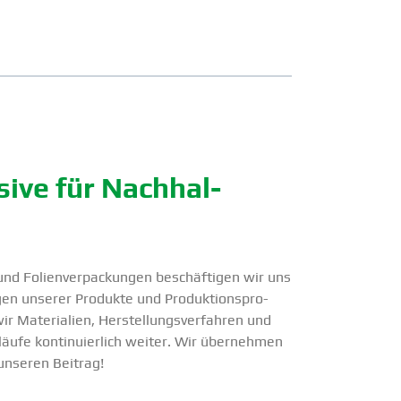
ive für Nachhal­
und Folien­ver­pa­ckungen beschäf­tigen wir uns
en unserer Produkte und Produk­ti­ons­pro­
ir Materialien, Herstel­lungs­ver­fahren und
­läufe konti­nu­ierlich weiter. Wir übernehmen
unseren Beitrag!