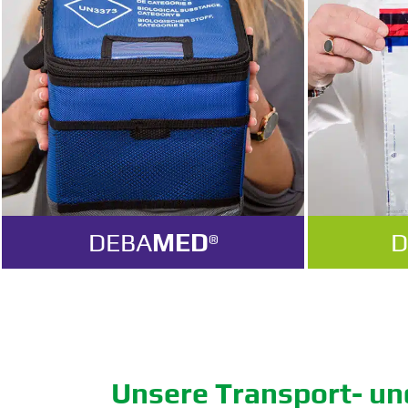
DEBA
MED
D
®
Unsere Transport- un