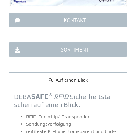
KONTAKT
SORTIMENT
Auf einen Blick
®
DEBA
SAFE
RFID
Sicher­heits­ta­
schen auf einen Blick:
RFID-Funkchip/-Trans­ponder
Sendungs­ver­folgung
reißfeste PE-Folie, trans­parent und blick­