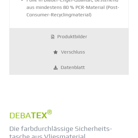
aus mindestens 80 % PCR-Material (Post-
Consumer-Recycling­ma­terial)
Produkt­bilder
Verschluss
Daten­blatt
®
DEBA
TEX
Die farbdurch­lässige Sicher­heits­
tasche aus Vlies­ma­terial