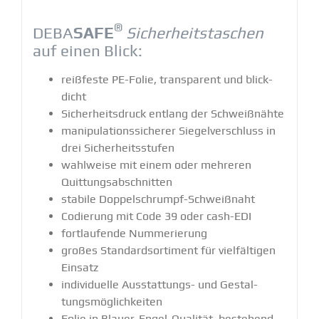
®
DEBA
SAFE
Sicher­heits­ta­schen
auf einen Blick:
reißfeste PE-Folie, trans­parent und blick­
dicht
Sicher­heits­druck entlang der Schweiß­nähte
manipu­la­ti­ons­si­cherer Siegel­ver­schluss in
drei Sicher­heits­stufen
wahlweise mit einem oder mehreren
Quittungs­ab­schnitten
stabile Doppel­schrumpf-Schweißnaht
Codierung mit Code 39 oder cash-EDI
fortlau­fende Numme­rierung
großes Standard­sor­timent für vielfäl­tigen
Einsatz
indivi­duelle Ausstat­tungs- und Gestal­
tungs­mög­lich­keiten
Folie in Blauer-Engel-Qualität, bestehend