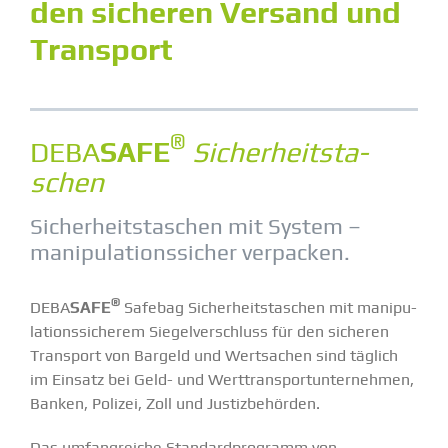
den sicheren Versand und
Transport
®
DEBA
SAFE
Sicher­heits­ta­
schen
Sicher­heits­ta­schen mit System –
manipu­la­ti­ons­sicher verpacken.
®
DEBA
SAFE
Safebag Sicher­heits­ta­schen mit manipu­
la­ti­ons­si­cherem Siegel­ver­schluss
für den sicheren
Transport von Bargeld und Wertsachen sind täglich
im Einsatz bei Geld- und Werttrans­port­un­ter­nehmen,
Banken, Polizei, Zoll und Justiz­be­hörden.
Das umfang­reiche Standard­pro­gramm von