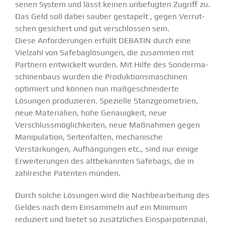
senen System und lässt keinen unbefugten Zugriff zu.
Das Geld soll dabei sauber gestapelt , gegen Verrut­
schen gesichert und gut verschlossen sein.
Diese Anfor­de­rungen erfüllt DEBATIN durch eine
Vielzahl von Safebag­lö­sungen, die zusammen mit
Partnern entwi­ckelt wurden. Mit Hilfe des Sonder­ma­
schi­nenbaus wurden die Produk­ti­ons­ma­schinen
optimiert und können nun maßge­schnei­derte
Lösungen produ­zieren. Spezielle Stanz­geo­me­trien,
neue Materialien, hohe Genau­igkeit, neue
Verschluss­mög­lich­keiten, neue Maßnahmen gegen
Manipu­lation, Seiten­falten, mecha­nische
Verstär­kungen, Aufhän­gungen etc., sind nur einige
Erwei­te­rungen des altbe­kannten Safebags, die in
zahlreiche Patenten münden.
Durch solche Lösungen wird die Nachbe­ar­beitung des
Geldes nach dem Einsammeln auf ein Minimum
reduziert und bietet so zusätz­liches Einspar­po­tenzial.