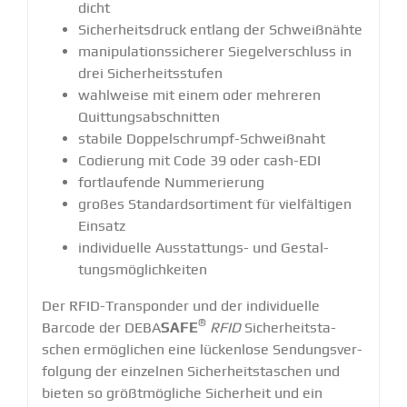
dicht
Sicher­heits­druck entlang der Schweiß­nähte
manipu­la­ti­ons­si­cherer Siegel­ver­schluss in
drei Sicher­heits­stufen
wahlweise mit einem oder mehreren
Quittungs­ab­schnitten
stabile Doppel­schrumpf-Schweißnaht
Codierung mit Code 39 oder cash-EDI
fortlau­fende Numme­rierung
großes Standard­sor­timent für vielfäl­tigen
Einsatz
indivi­duelle Ausstat­tungs- und Gestal­
tungs­mög­lich­keiten
Der RFID-Trans­ponder und der indivi­duelle
®
Barcode der DEBA
SAFE
RFID
Sicher­heits­ta­
schen ermög­lichen eine lückenlose Sendungs­ver­
folgung der einzelnen Sicher­heits­ta­schen und
bieten so größt­mög­liche Sicherheit und ein