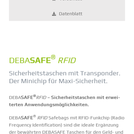
Daten­blatt
®
DEBA
SAFE
RFID
Sicher­heits­ta­schen mit Trans­ponder.
Der Minichip für Maxi-Sicherheit.
®
DEBA
SAFE
RFID
– Sicher­heits­ta­schen mit erwei­
terten Anwen­dungs­mög­lich­keiten.
®
DEBA
SAFE
RFID
Safebags mit RFID-Funkchip (Radio
Frequency Identi­fi­cation) sind die ideale Ergänzung
der bewährten DEBASAFE Taschen für den Geld- und