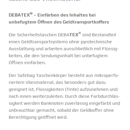
®
DEBATEX
– Einfärben des Inhaltes bei
unbefugtem Öffnen des Geldtrans­port­koffers
®
Die Sicher­heits­ta­schen DEBA
TEX
sind Bestandteil
eines Geldtrans­port­systems ohne pyrotech­nische
Ausstattung und arbeiten ausschließlich mit Flüssig­
keiten, die den Sendungs­inhalt bei unbefugtem
Öffnen einfärben.
Der Safebag Taschen­körper besteht aus mikro­per­fo­
riertem Vlies­ma­terial, das besonders gut dazu
geeignet ist, Flüssig­keiten (Tinte) aufzu­nehmen und
nach innen weiter­zu­leiten. Durch diese Farbdurch­läs­
sigkeit werden Banknoten zuver­lässig einge­färbt und
unbrauchbar gemacht, sobald der Geldkoffer ohne
Berech­tigung geöffnet wird.