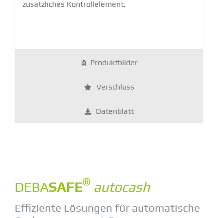
zusätz­liches Kontroll­element.
Produkt­bilder
Verschluss
Daten­blatt
®
DEBA
SAFE
autocash
Effiziente Lösungen für automa­tische