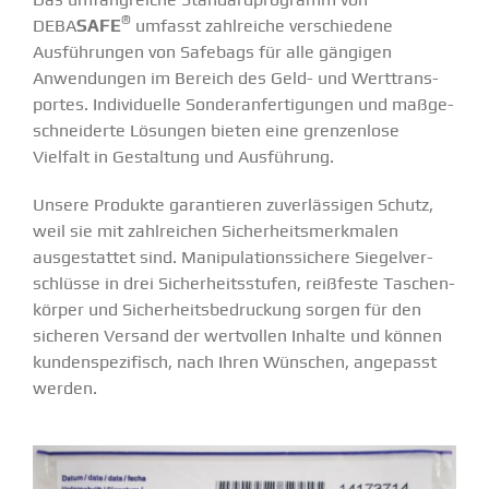
®
DEBA
SAFE
umfasst zahlreiche verschiedene
Ausfüh­rungen von Safebags für alle gängigen
Anwen­dungen im Bereich des Geld- und Werttrans­
portes. Indivi­duelle Sonder­an­fer­ti­gungen und maßge­
schnei­derte Lösungen bieten eine grenzenlose
Vielfalt in Gestaltung und Ausführung.
Unsere Produkte garan­tieren zuver­läs­sigen Schutz,
weil sie mit zahlreichen Sicher­heits­merk­malen
ausge­stattet sind. Manipu­la­ti­ons­si­chere Siegel­ver­
schlüsse in drei Sicher­heits­stufen, reißfeste Taschen­
körper und Sicher­heits­be­druckung sorgen für den
sicheren Versand der wertvollen Inhalte und können
kunden­spe­zi­fisch, nach Ihren Wünschen, angepasst
werden.