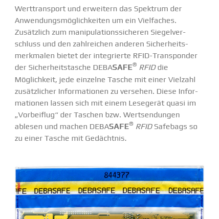
Werttransport und erweitern das Spektrum der
Anwen­dungs­mög­lich­keiten um ein Vielfaches.
Zusätzlich zum manipu­la­ti­ons­si­cheren Siegel­ver­
schluss und den zahlreichen anderen Sicher­heits­
merk­malen bietet der integrierte RFID-Trans­ponder
®
der Sicher­heits­tasche DEBA
SAFE
RFID
die
Möglichkeit, jede einzelne Tasche mit einer Vielzahl
zusätz­licher Infor­ma­tionen zu versehen. Diese Infor­
ma­tionen lassen sich mit einem Lesegerät quasi im
„Vorbeiflug“ der Taschen bzw. Wertsen­dungen
®
ablesen und machen DEBA
SAFE
RFID
Safebags so
zu einer Tasche mit Gedächtnis.