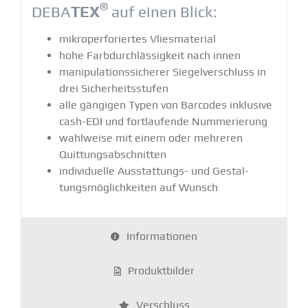
®
DEBA
TEX
auf einen Blick:
mikro­per­fo­riertes Vlies­ma­terial
hohe Farbdurch­läs­sigkeit nach innen
manipu­la­ti­ons­si­cherer Siegel­ver­schluss in
drei Sicher­heits­stufen
alle gängigen Typen von Barcodes inklusive
cash-EDI und fortlau­fende Numme­rierung
wahlweise mit einem oder mehreren
Quittungs­ab­schnitten
indivi­duelle Ausstat­tungs- und Gestal­
tungs­mög­lich­keiten auf Wunsch
Infor­ma­tionen
Produkt­bilder
Verschluss