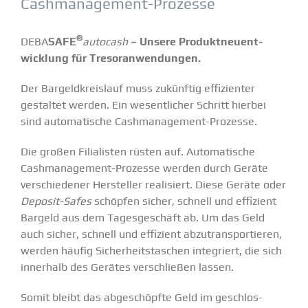
Cashma­nagement-Prozesse
®
DEBA
SAFE
autocash
– Unsere Produkt­neu­ent­
wicklung für Tresor­an­wen­dungen.
Der Bargeld­kreislauf muss zukünftig effizi­enter
gestaltet werden. Ein wesent­licher Schritt hierbei
sind automa­tische Cashma­nagement-Prozesse.
Die großen Filia­listen rüsten auf. Automa­tische
Cashma­nagement-Prozesse werden durch Geräte
verschie­dener Hersteller reali­siert. Diese Geräte oder
Deposit-Safes
schöpfen sicher, schnell und effizient
Bargeld aus dem Tages­ge­schäft ab. Um das Geld
auch sicher, schnell und effizient abzutrans­por­tieren,
werden häufig Sicher­heits­ta­schen integriert, die sich
innerhalb des Gerätes verschließen lassen.
Somit bleibt das abgeschöpfte Geld im geschlos­