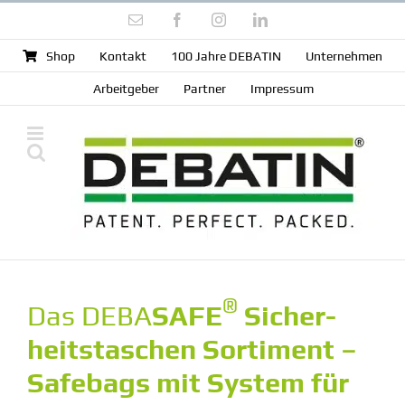
Zum
E-
Facebook
Instagram
LinkedIn
Inhalt
Mail
springen
Shop
Kontakt
100 Jahre DEBATIN
Unter­nehmen
Arbeit­geber
Partner
Impressum
®
Das DEBA
SAFE
Sicher­
heits­ta­schen Sortiment –
Safebags mit System für