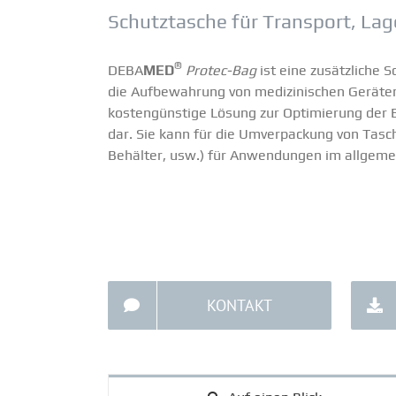
Schutz­tasche für Transport, La
®
DEBA
MED
Protec-Bag
ist eine zusätz­liche 
die Aufbe­wahrung von medizi­ni­schen Geräten n
kosten­günstige Lösung zur Optimierung der B
dar. Sie kann für die Umver­pa­ckung von Tasc
Behälter, usw.) für Anwen­dungen im allge­m
KONTAKT