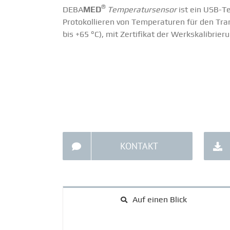
®
DEBA
MED
Tempe­ra­tur­sensor
ist ein USB-T
Proto­kol­lieren von Tempe­ra­turen für den Tr
bis +65 °C), mit Zertifikat der Werks­ka­li­brier
KONTAKT
Auf einen Blick