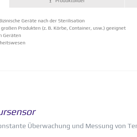
Produkt­bilder
izi­nische Geräte nach der Steri­li­sation
 großen Produkten (z. B. Körbe, Container, usw.) geeignet
en Geräten
­heits­wesen
ur­sensor
 konstante Überwa­chung und Messung von Tem