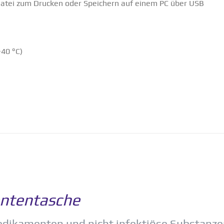
atei zum Drucken oder Speichern auf einem PC über USB
+40 °C)
­ten­tasche
dika­menten und nicht infek­tiöse Substanz