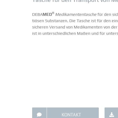
®
DEBA
MED
Medika­men­ten­tasche
für den sic
tiösen Substanzen. Die Tasche ist für den ei
sicheren Versand von Medika­menten von der Z
ist in unter­schied­lichen Maßen und für unter­
KONTAKT