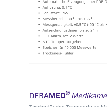
Automa­tische Erzeugung einer PDF-D
Auflösung: 0,1 °C
Schutzart: IP65
Messbe­reich: ‑30 °C bis +65 °C
Messge­nau­igkeit: ±0,5 °C (-20 °C bis 
Aufzeich­nungs­dauer: bis zu 24 h
LED-Alarm, rot, 2 Werte
NTC-Tempe­ra­tur­geber
Speicher für 40.000 Messwerte
Trockeneis-Fühler
®
DEBA
MED
Medika­men
Tasche für den Transport von Me