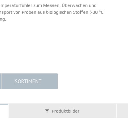
empe­ra­tur­fühler zum Messen, Überwachen und
ansport von Proben aus biolo­gi­schen Stoffen (-30 °C
ung.
SORTIMENT
Produkt­bilder