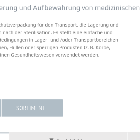
gerung und Aufbe­wahrung von medizi­ni­schen
Schutz­ver­pa­ckung für den Transport, die Lagerung und
ach der Steri­li­sation. Es stellt eine einfache und
edin­gungen in Lager- und /oder Trans­port­be­reichen
hen, Hüllen oder sperrigen Produkten (z. B. Körbe,
einen Gesund­heits­wesen verwendet werden.
SORTIMENT