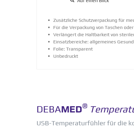
Auf einen Blick
Zusätz­liche Schutz­ver­pa­ckung für med
Für die Verpa­ckung von Taschen oder
Verlängert die Haltbarkeit von steril
Einsatz­be­reiche: allge­meines Gesund
Folie: Trans­parent
Unbedruckt
®
DEBA
MED
Tempe­ra­t
USB-Tempe­ra­tur­fühler für die