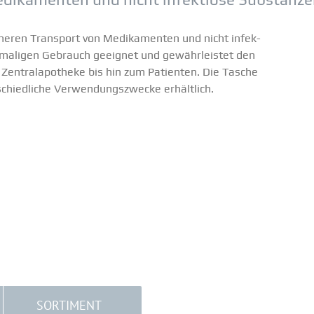
heren Transport von Medika­menten und nicht infek­
nma­ligen Gebrauch geeignet und gewähr­leistet den
entral­apo­theke bis hin zum Patienten. Die Tasche
schied­liche Verwen­dungs­zwecke erhältlich.
SORTIMENT