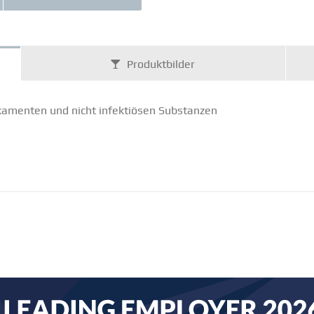
Produkt­bilder
a­menten und nicht infek­tiösen Substanzen