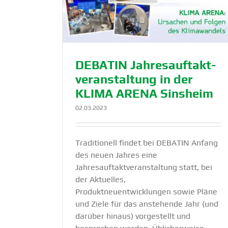
DEBATIN optimiert Recycling mi
r­an­staltung
PreZero
Sinsheim
Nachhaltigkeit
Produkte
altigkeit
DEBATIN Jahres­auf­takt­
ver­an­staltung in der
KLIMA ARENA Sinsheim
02.03.2023
Traditionell findet bei DEBATIN Anfang
des neuen Jahres eine
Jahresauftaktveranstaltung statt, bei
der Aktuelles,
Produktneuentwicklungen sowie Pläne
und Ziele für das anstehende Jahr (und
darüber hinaus) vorgestellt und