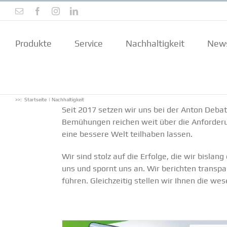
Zum
E-
Facebook
Instagram
LinkedIn
Inhalt
Mail
springen
Produkte
Service
Nachhal­tigkeit
New
>>:
Startseite
Nachhaltigkeit
Seit 2017 setzen wir uns bei der Anton Debat
Bemühungen reichen weit über die Anfor­de­
eine bessere Welt teilhaben lassen.
Wir sind stolz auf die Erfolge, die wir bislan
uns und spornt uns an. Wir berichten trans­p
führen. Gleich­zeitig stellen wir Ihnen die w