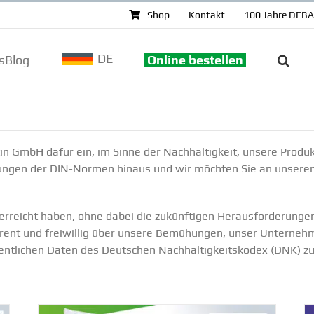
Shop
Kontakt
100 Jahre DEB
DE
sBlog
Online bestellen
in GmbH dafür ein, im Sinne der Nachhal­tigkeit, unsere Produk
rungen der DIN-Normen hinaus und wir möchten Sie an unsere
g erreicht haben, ohne dabei die zukünf­tigen Heraus­for­de­rung
arent und freiwillig über unsere Bemühungen, unser Unter­nehme
esent­lichen Daten des Deutschen Nachhal­tig­keits­kodex (DNK) z