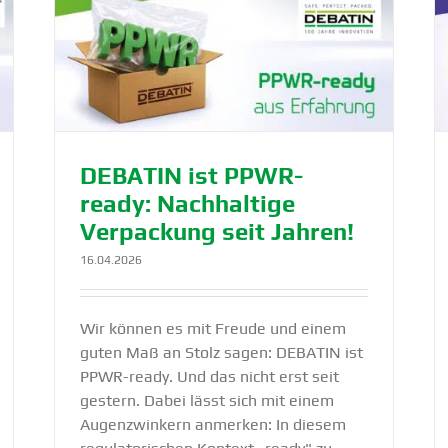
ige
Paten­tierte Verpa­ckungs­lösung für
Labor-Versand
Lösung
Nachhaltigkeit
Produkte
DEBATIN ist PPWR-
ready: Nachhaltige
Verpa­ckung seit Jahren!
16.04.2026
Wir können es mit Freude und einem
guten Maß an Stolz sagen: DEBATIN ist
PPWR-ready. Und das nicht erst seit
gestern. Dabei lässt sich mit einem
Augenzwinkern anmerken: In diesem