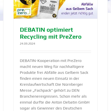
t
nal und Don­eck Euro­flex S.A.
Lösung
Nachhaltigkeit
Produkte
DEBATIN optimiert
Recycling mit PreZero
24.09.2024
DEBATIN-Kooperation mit PreZero
macht neuen Weg für nachhaltigere
Produkte frei Abfälle aus Gelbem Sack
finden einen neuen Einsatz in der
Kreislaufwirtschaft Die Nürnberger
Messe „Fachpack“ gehört zu DEN
Branchenereignissen. Schon mehr als
einmal durfte die Anton Debatin GmbH
sogar als Gewinner des Deutschen