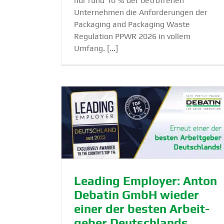
nur rund 10 % der betroffenen
Unternehmen die Anforderungen der
Packaging and Packaging Waste
Regulation PPWR 2026 in vollem
Umfang. [...]
on Debatin
Eine Success-Story im Labor mi
sten Arbeit­
Gewicht
ands
Lösung
Nachhaltigkeit
Produkte
Blog
Webcast
Leading Employer: Anton
Debatin GmbH wieder
einer der besten Arbeit­
geber Deutsch­lands