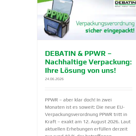
ltige Verpa­
DEBATIN ist PPWR-ready: Nachhalt
von uns!
Verpa­ckung seit Jahren!
eit
Lösung
Nachhaltigkeit
Produkte
DEBATIN & PPWR –
Nachhaltige Verpa­ckung:
Ihre Lösung von uns!
24.06.2026
PPWR – aber klar doch! In zwei
Monaten ist es soweit: Die neue EU-
Verpackungsverordnung PPWR tritt in
Kraft – exakt am 12. August 2026. Laut
aktuellen Erhebungen erfüllen derzeit