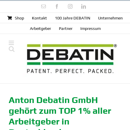
Zum
E-
Facebook
Instagram
LinkedIn
Inhalt
Mail
springen
Shop
Kontakt
100 Jahre DEBATIN
Unter­nehmen
Arbeit­geber
Partner
Impressum
Anton Debatin GmbH
gehört zum TOP 1% aller
Arbeit­geber in