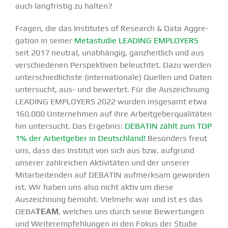
auch langfristig zu halten?
Fragen, die das Insti­tutes of Research & Data Aggre­
gation in seiner
Metastudie LEADING EMPLOYERS
seit 2017 neutral, unabhängig, ganzheitlich und aus
verschie­denen Perspek­tiven beleuchtet. Dazu werden
unter­schied­lichste (inter­na­tionale) Quellen und Daten
unter­sucht, aus- und bewertet. Für die Auszeichnung
LEADING EMPLOYERS 2022 wurden insgesamt etwa
160.000 Unter­nehmen auf ihre Arbeit­ge­ber­qua­li­täten
hin unter­sucht. Das Ergebnis:
DEBATIN zählt zum TOP
1% der Arbeit­geber in Deutschland!
Besonders freut
uns, dass das Institut von sich aus bzw. aufgrund
unserer zahlreichen Aktivi­täten und der unserer
Mitar­bei­tenden auf DEBATIN aufmerksam geworden
ist. Wir haben uns also nicht aktiv um diese
Auszeichnung bemüht. Vielmehr war und ist es das
DEBA
TEAM
, welches uns durch seine Bewer­tungen
und Weiter­emp­feh­lungen in den Fokus der Studie