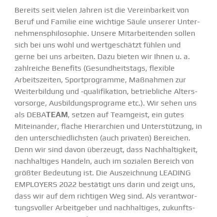
Bereits seit vielen Jahren ist die Verein­barkeit von
Beruf und Familie eine wichtige Säule unserer Unter­
neh­mens­phi­lo­sophie. Unsere Mitar­bei­tenden sollen
sich bei uns wohl und wertge­schätzt fühlen und
gerne bei uns arbeiten. Dazu bieten wir Ihnen u. a.
zahlreiche Benefits (Gesund­heitstags, flexible
Arbeits­zeiten, Sport­pro­gramme, Maßnahmen zur
Weiter­bildung und ‑quali­fi­kation, betrieb­liche Alters­
vor­sorge, Ausbil­dungs­pro­grame etc.). Wir sehen uns
als DEBA
TEAM
, setzen auf Teamgeist, ein gutes
Mitein­ander, flache Hierar­chien und Unter­stützung, in
den unter­schied­lichsten (auch privaten) Bereichen.
Denn wir sind davon überzeugt, dass Nachhal­tigkeit,
nachhal­tiges Handeln, auch im sozialen Bereich von
größter Bedeutung ist. Die Auszeichnung LEADING
EMPLOYERS 2022 bestätigt uns darin und zeigt uns,
dass wir auf dem richtigen Weg sind. Als verant­wor­
tungs­voller Arbeit­geber und nachhal­tiges, zukunfts­