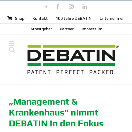
Zum
E-
Facebook
Instagram
LinkedIn
Inhalt
Mail
springen
Shop
Kontakt
100 Jahre DEBATIN
Unter­nehmen
Arbeit­geber
Partner
Impressum
„Management &
Krankenhaus” nimmt
DEBATIN in den Fokus