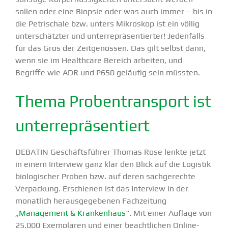
sollen oder eine Biopsie oder was auch immer – bis in
die Petri­schale bzw. unters Mikroskop ist ein völlig
unter­schätzter und unter­re­prä­sen­tierter! Jeden­falls
für das Gros der Zeitge­nossen. Das gilt selbst dann,
wenn sie im Healthcare Bereich arbeiten, und
Begriffe wie ADR und P650 geläufig sein müssten.
Thema Proben­transport ist
unter­re­prä­sen­tiert
DEBATIN Geschäfts­führer Thomas Rose lenkte jetzt
in einem Interview ganz klar den Blick auf die Logistik
biolo­gi­scher Proben bzw. auf deren sachge­rechte
Verpa­ckung. Erschienen ist das Interview in der
monatlich heraus­ge­ge­benen Fachzeitung
„
Management & Krankenhaus
“. Mit einer Auflage von
25.000 Exemplaren und einer beacht­lichen Online-