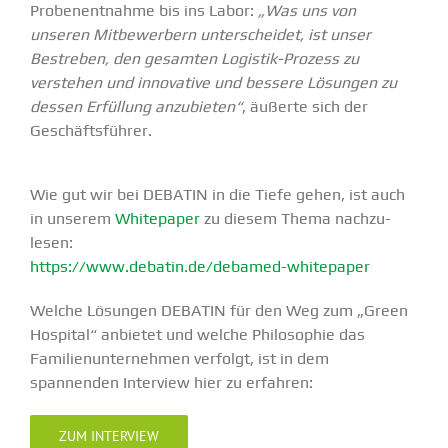
Proben­ent­nahme bis ins Labor:
„Was uns von
unseren Mitbe­werbern unter­scheidet, ist unser
Bestreben, den gesamten Logistik-Prozess zu
verstehen und innovative und bessere Lösungen zu
dessen Erfüllung anzubieten“
, äußerte sich der
Geschäfts­führer.
Wie gut wir bei DEBATIN in die Tiefe gehen, ist auch
in unserem
White­paper
zu diesem Thema nachzu­
lesen:
https://www.debatin.de/debamed-whitepaper
Welche Lösungen DEBATIN für den Weg zum „Green
Hospital“ anbietet und welche Philo­sophie das
Famili­en­un­ter­nehmen verfolgt, ist in dem
spannenden Interview hier zu erfahren:
ZUM INTERVIEW