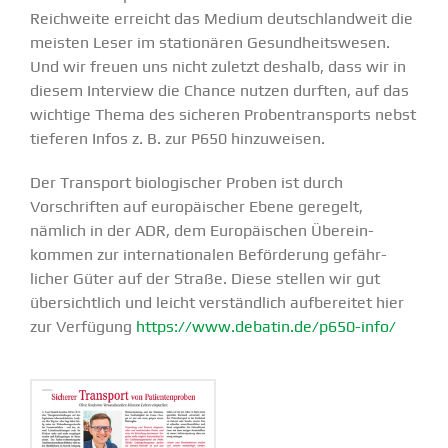
Reich­­weite erreicht das Medium deutsch­landweit die
meisten Leser im statio­nären Gesund­heits­wesen.
Und wir freuen uns nicht zuletzt deshalb, dass wir in
diesem Interview die Chance nutzen durften, auf das
wichtige Thema des sicheren Proben­trans­ports nebst
tieferen Infos z. B. zur P650 hinzu­weisen.
Der Transport biolo­gi­scher Proben ist durch
Vorschriften auf europäi­scher Ebene geregelt,
nämlich in der ADR, dem Europäi­schen Überein­
kommen zur inter­na­tio­nalen Beför­derung gefähr­
licher Güter auf der Straße. Diese stellen wir gut
übersichtlich und leicht verständlich aufbe­reitet hier
zur Verfügung
https://www.debatin.de/p650-info/