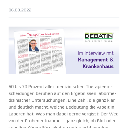
06.09.2022
60 bis 70 Prozent aller medizi­ni­schen Thera­pie­ent­
schei­dungen beruhen auf den Ergeb­nissen labor­me­
di­zi­ni­scher Unter­su­chungen! Eine Zahl, die ganz klar
und deutlich macht, welche Bedeutung die Arbeit in
Laboren hat. Was man dabei gerne vergisst: Der Weg
von der Proben­ent­nahme – ganz gleich, ob Blut oder
sonstige Körper­flüs­sig­keiten unter­sucht werden