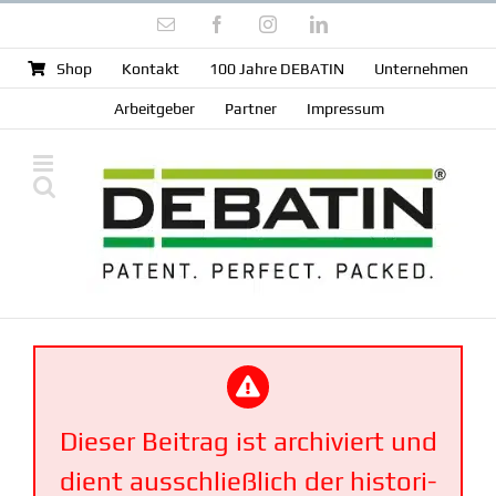
Zum
E-
Facebook
Instagram
LinkedIn
Inhalt
Mail
springen
Shop
Kontakt
100 Jahre DEBATIN
Unter­nehmen
Arbeit­geber
Partner
Impressum
Dieser Beitrag ist archi­viert und
dient ausschließlich der histo­ri­