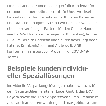
Eine indivi­duelle Kunden­lösung erfüllt Kunden­an­for­
de­rungen immer optimal, sorgt für Unver­wech­sel­
barkeit und ist für die unter­schied­lichsten Bereiche
und Branchen möglich. So sind wir beispiels­weise ein
ebenso zuver­läs­siger Partner für den Online-Handel
wie für Werttrans­port­lö­sungen (z. B. Banken), Polizei
(u. a. im Bereich Forensik und Spuren­si­cherung) oder
Labore, Kranken­häuser und Ärzte (z. B. ADR-
konformer Transport von Proben inkl. COVID-19-
Tests).
Beispiele kunden­in­di­vi­du­
eller Spezi­al­lö­sungen
Indivi­duelle Verpa­ckungs­lö­sungen haben wir u. a. für
den
Natur­tex­ti­li­en­her­steller Engel GmbH
, das
LKV
Bayern
sowie die
Triple2 Sportswear GmbH
reali­siert.
Aber auch an der Entwicklung und maßgeblich verant­