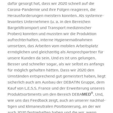
dafür gesorgt hat, dass wir 2020 schnell auf die
Corona-Pandemie und ihre Folgen reagieren, die
Heraus­for­de­rungen meistern konnten. Als system­re­
le­vantes Unter­nehmen (u. a. in den Bereichen
Bargeld­transport und Transport medizi­ni­scher
Proben) konnten und mussten wir die Produktion
aufrecht­erhalten, interne Hygie­ne­maß­nahmen
umsetzen, das Arbeiten vom mobilen Arbeits­platz
ermög­lichen und gleich­zeitig als Ansprech­partner für
unsere Kunden da sein. Und es ist uns gelungen.
Besser und schneller sogar, als wir selbst es anfangs
für möglich gehalten hätten. Dass wir 2020 den
Umständen entspre­chend gut gemeistert haben, liegt
sicherlich auch am Ausbau der DEBATIN Gruppe, dem
Kauf von L.E.S.S. France und der Erwei­terung unseres
®
Produkt­sor­ti­ments um den Bereich
DEBA
MED
. Und,
wie uns das Feedback zeigt, auch an unserer nachhal­
tigen und klima­neu­tralen Positio­nierung, an der wir
auch 2020 festge­halten haben und die wir, wenn