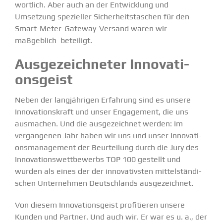
wortlich.
Aber auch an der Entwicklung und
Umsetzung spezi­eller
Sicher­heits­ta­schen für den
Smart-Meter-Gateway-Versand
waren wir
maßgeblich beteiligt.
Ausge­zeich­neter Innova­ti­
ons­geist
Neben der langjäh­rigen Erfahrung sind es unsere
Innova­ti­ons­kraft und unser Engagement, die uns
ausmachen. Und die ausge­zeichnet werden: Im
vergan­genen Jahr haben wir uns und unser Innova­ti­
ons­ma­nagement der Beurteilung durch die Jury des
Innova­ti­ons­wett­be­werbs
TOP 100
gestellt und
wurden
als eines der der innova­tivsten mittel­stän­di­
schen Unter­nehmen Deutsch­lands ausge­zeichnet.
Von diesem Innova­ti­ons­geist profi­tieren unsere
Kunden und Partner. Und auch wir. Er war es u. a., der