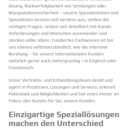
lösung, Rückver­folg­barkeit von Sendungen oder
Manipu­la­ti­ons­si­cherheit – unsere Spezia­lis­tinnen und
Spezia­listen kennen sich bestens aus, stellen die
richtigen Fragen, setzen sich detail­liert mit Kunde,
Anfor­de­rungen und Wünschen ausein­ander und
stecken voller Ideen. Fundiertes Fachwissen ist bei
uns ebenso selbst­ver­ständlich, wie die intensive
Beratung – für unsere inter­na­tio­nalen Kunden
natürlich gerne auch mehrsprachig / in Englisch oder
Franzö­sisch.
Unser Vertriebs- und Entwick­lungsteam denkt und
agiert in Prozessen, Lösungen und Services, erkennt
Poten­ziale und Möglich­keiten und hat eines immer im
Fokus: den Nutzen für Sie, unsere Kunden.
Einzig­artige Spezi­al­lö­sungen
machen den Unter­schied