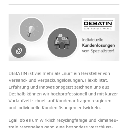
DEBATIN ist viel mehr als „nur“ ein Hersteller von
Versand- und Verpa­ckungs­lö­sungen. Flexi­bi­lität,
Erfahrung und Innova­ti­ons­geist zeichnen uns aus.
Deshalb können wir hochpro­fes­sionell und mit kurzer
Vorlaufzeit schnell auf Kunden­an­fragen reagieren
und indivi­duelle Kunden­lö­sungen entwi­ckeln.
Egal, ob es um wirklich recycling­fähige und klima­neu­
trale Materialien geht, eine besondere Verschluss­