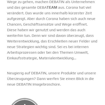
Wege zu gehen, machen DEBATIN als Unter­nehmen
und das gesamte DEBA
TEAM
aus. Corona hat viel
verändert. Das wurde uns innerhalb kürzester Zeit
aufge­zeigt. Aber durch Corona haben sich auch neue
Chancen, Geschäfts­an­sätze und Wege eröffnet.
Diese haben wir genutzt und werden das auch
weiterhin tun. Denn wir sind davon überzeugt, dass
Weiter­ent­wicklung, das Erschließen neuer Felder und
neue Strategien wichtig sind. Sei es bei internen
Arbeits­pro­zessen oder bei den Themen Umwelt,
Einkaufs­stra­tegie, Materi­al­ent­wicklung…
Neugierig auf DEBATIN, unsere Produkte und unsere
Überzeu­gungen? Dann werfen Sie einen Blick in die
neue
DEBATIN Image­bro­schüre
.