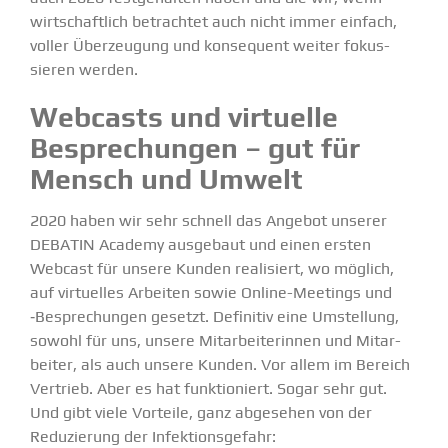
wirtschaftlich betrachtet auch nicht immer einfach,
voller Überzeugung und konse­quent weiter fokus­
sieren werden.
Webcasts und virtuelle
Bespre­chungen – gut für
Mensch und Umwelt
2020 haben wir sehr schnell das Angebot unserer
DEBATIN Academy
ausgebaut und einen ersten
Webcast für unsere Kunden reali­siert, wo möglich,
auf virtu­elles Arbeiten sowie Online-Meetings und
‑Bespre­chungen gesetzt. Definitiv eine Umstellung,
sowohl für uns, unsere Mitar­bei­te­rinnen und Mitar­
beiter, als auch unsere Kunden. Vor allem im Bereich
Vertrieb. Aber es hat funktio­niert. Sogar sehr gut.
Und gibt viele Vorteile, ganz abgesehen von der
Reduzierung der Infek­ti­ons­gefahr: