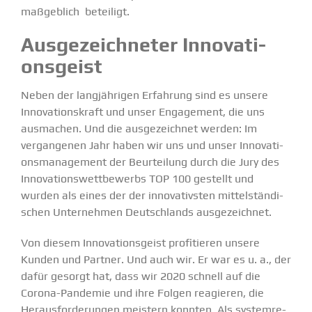
maßgeblich beteiligt.
Ausge­zeich­neter Innova­ti­
ons­geist
Neben der langjäh­rigen Erfahrung sind es unsere
Innova­ti­ons­kraft und unser Engagement, die uns
ausmachen. Und die ausge­zeichnet werden: Im
vergan­genen Jahr haben wir uns und unser Innova­ti­
ons­ma­nagement der Beurteilung durch die Jury des
Innova­ti­ons­wett­be­werbs
TOP 100
gestellt und
wurden
als eines der der innova­tivsten mittel­stän­di­
schen Unter­nehmen Deutsch­lands ausge­zeichnet.
Von diesem Innova­ti­ons­geist profi­tieren unsere
Kunden und Partner. Und auch wir. Er war es u. a., der
dafür gesorgt hat, dass wir 2020 schnell auf die
Corona-Pandemie und ihre Folgen reagieren, die
Heraus­for­de­rungen meistern konnten. Als system­re­