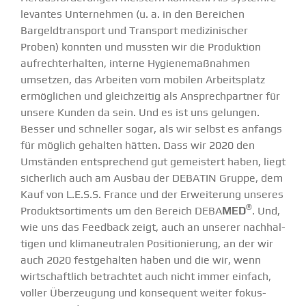
le­vantes Unter­nehmen (u. a. in den Bereichen
Bargeld­transport und Transport medizi­ni­scher
Proben) konnten und mussten wir die Produktion
aufrecht­erhalten, interne Hygie­ne­maß­nahmen
umsetzen, das Arbeiten vom mobilen Arbeits­platz
ermög­lichen und gleich­zeitig als Ansprech­partner für
unsere Kunden da sein. Und es ist uns gelungen.
Besser und schneller sogar, als wir selbst es anfangs
für möglich gehalten hätten. Dass wir 2020 den
Umständen entspre­chend gut gemeistert haben, liegt
sicherlich auch am Ausbau der DEBATIN Gruppe, dem
Kauf von L.E.S.S. France und der Erwei­terung unseres
®
Produkt­sor­ti­ments um den Bereich
DEBA
MED
. Und,
wie uns das Feedback zeigt, auch an unserer nachhal­
tigen und klima­neu­tralen Positio­nierung, an der wir
auch 2020 festge­halten haben und die wir, wenn
wirtschaftlich betrachtet auch nicht immer einfach,
voller Überzeugung und konse­quent weiter fokus­