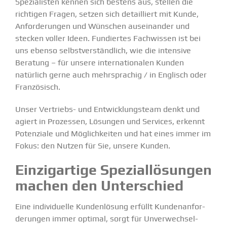
Spezia­listen kennen sich bestens aus, stellen die
richtigen Fragen, setzen sich detail­liert mit Kunde,
Anfor­de­rungen und Wünschen ausein­ander und
stecken voller Ideen. Fundiertes Fachwissen ist bei
uns ebenso selbst­ver­ständlich, wie die intensive
Beratung – für unsere inter­na­tio­nalen Kunden
natürlich gerne auch mehrsprachig / in Englisch oder
Franzö­sisch.
Unser Vertriebs- und Entwick­lungsteam denkt und
agiert in Prozessen, Lösungen und Services, erkennt
Poten­ziale und Möglich­keiten und hat eines immer im
Fokus: den Nutzen für Sie, unsere Kunden.
Einzig­artige Spezi­al­lö­sungen
machen den Unter­schied
Eine indivi­duelle Kunden­lösung erfüllt Kunden­an­for­
de­rungen immer optimal, sorgt für Unver­wech­sel­