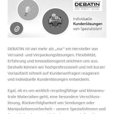
DEBATIN ist viel mehr als „nur“ ein Hersteller von
Versand- und Verpa­ckungs­lö­sungen. Flexi­bi­lität,
Erfahrung und Innova­ti­ons­geist zeichnen uns aus.
Deshalb können wir hochpro­fes­sionell und mit kurzer
Vorlaufzeit schnell auf Kunden­an­fragen reagieren
und indivi­duelle Kunden­lö­sungen entwi­ckeln.
Egal, ob es um wirklich recycling­fähige und klima­neu­
trale Materialien geht, eine besondere Verschluss­
lösung, Rückver­folg­barkeit von Sendungen oder
Manipu­la­ti­ons­si­cherheit – unsere Spezia­lis­tinnen und