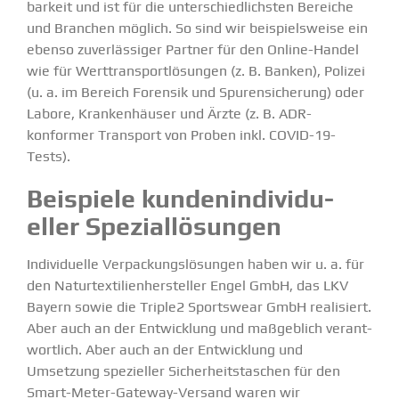
barkeit und ist für die unter­schied­lichsten Bereiche
und Branchen möglich. So sind wir beispiels­weise ein
ebenso zuver­läs­siger Partner für den Online-Handel
wie für Werttrans­port­lö­sungen (z. B. Banken), Polizei
(u. a. im Bereich Forensik und Spuren­si­cherung) oder
Labore, Kranken­häuser und Ärzte (z. B. ADR-
konformer Transport von Proben inkl. COVID-19-
Tests).
Beispiele kunden­in­di­vi­du­
eller Spezi­al­lö­sungen
Indivi­duelle Verpa­ckungs­lö­sungen haben wir u. a. für
den
Natur­tex­ti­li­en­her­steller Engel GmbH
, das
LKV
Bayern
sowie die
Triple2 Sportswear GmbH
reali­siert.
Aber auch an der Entwicklung und maßgeblich verant­
wortlich.
Aber auch an der Entwicklung und
Umsetzung spezi­eller
Sicher­heits­ta­schen für den
Smart-Meter-Gateway-Versand
waren wir