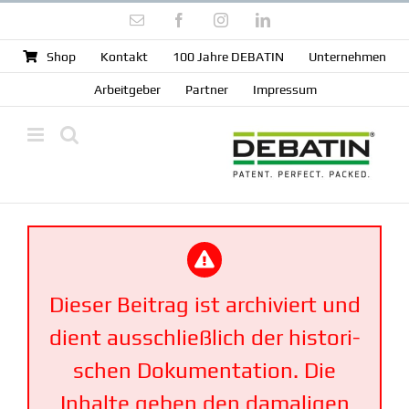
Zum
E-
Facebook
Instagram
LinkedIn
Inhalt
Mail
springen
Shop
Kontakt
100 Jahre DEBATIN
Unter­nehmen
Arbeit­geber
Partner
Impressum
Dieser Beitrag ist archi­viert und
dient ausschließlich der histo­ri­
schen Dokumen­tation. Die
Inhalte geben den damaligen