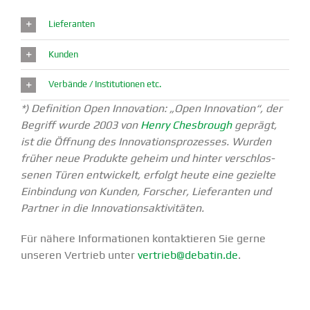
Liefe­ranten
Kunden
Verbände / Insti­tu­tionen etc.
*) Definition Open Innovation: „Open Innovation“, der
Begriff wurde 2003 von
Henry Chesb­rough
geprägt,
ist die Öffnung des Innova­ti­ons­pro­zesses. Wurden
früher neue Produkte geheim und hinter verschlos­
senen Türen entwi­ckelt, erfolgt heute eine gezielte
Einbindung von Kunden, Forscher, Liefe­ranten und
Partner in die Innova­ti­ons­ak­ti­vi­täten.
Für nähere Infor­ma­tionen kontak­tieren Sie gerne
unseren Vertrieb unter
vertrieb@debatin.de
.