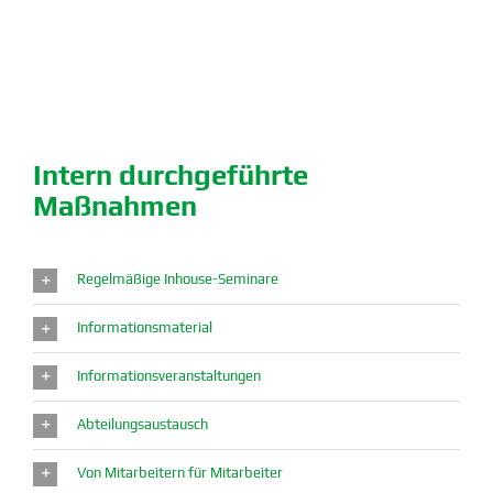
Intern durch­ge­führte
Maßnahmen
Regel­mäßige Inhouse-Seminare
Infor­ma­ti­ons­ma­terial
Infor­ma­ti­ons­ver­an­stal­tungen
Abtei­lungs­aus­tausch
Von Mitar­beitern für Mitar­beiter