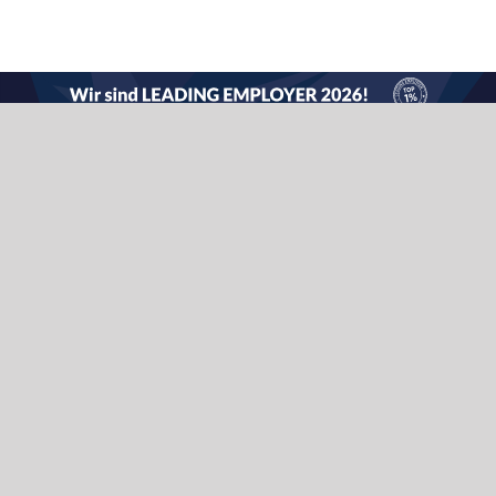
Anton Debatin GmbH
Vichystr. 6
D‑76646 Bruchsal
Tel. +49 7251 8009 100
Fax +49 7251 8009 199
vertrieb@debatin.de
Mo – Do
8 – 17 Uhr
Fr
8 – 12 Uhr