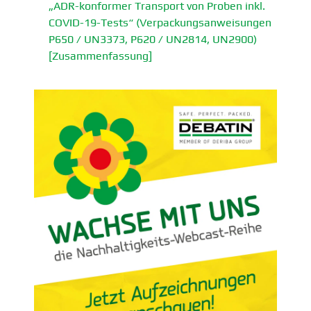
„ADR-konformer Transport von Proben inkl.
COVID-19-Tests“ (Verpa­ckungs­an­wei­sungen
P650 / UN3373, P620 / UN2814, UN2900)
[Zusam­men­fassung]