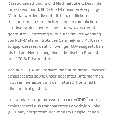
Ressour­cen­schonung und Nachhal­tigkeit. Durch den
Einsatz von mind. 80 % Post-Consumer-Recycling-
Material werden die natür­lichen, endlichen
Ressourcen, im Vergleich zu den herkömm­lichen
Druck­ver­schluss­beuteln aus 100 % 1A-Material,
geschützt. Gleich­zeitig wird durch die Verwendung
von PCR-Material, trotz des Sammel- und Aufbe­rei­
tungs­pro­zesses, deutlich weniger CO
²
ausge­stoßen
als bei der Herstellung eines identi­schen Produkts
aus 100 % Frisch­ma­terial.
Wie alle DEBATIN Produkte sind auch diese Druck­ver­
schluss­beutel sowie unser gesamtes Unter­nehmen,
in Zusam­men­arbeit mit der
nature­Office GmbH
,
klima­neutral gestellt.
®
Im Standard­pro­gramm werden DEBA
GRIP
Druck­ver­
schluss­beutel aus trans­pa­renter Polyethylen-Folie
(PE-Folie) herge­stellt. Wie man im Beispiel sehen