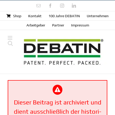
Zum
E-
Facebook
Instagram
LinkedIn
Inhalt
Mail
springen
Shop
Kontakt
100 Jahre DEBATIN
Unter­nehmen
Arbeit­geber
Partner
Impressum
Dieser Beitrag ist archi­viert und
dient ausschließlich der histo­ri­