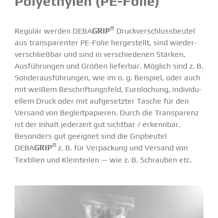
Polyethylen (PE-Folie)
®
Regulär werden DEBA
GRIP
Druck­ver­schluss­beutel
aus trans­pa­renter PE-Folie herge­stellt, sind wieder­
ver­schließbar und sind in verschie­denen Stärken,
Ausfüh­rungen und Größen lieferbar. Möglich sind z. B.
Sonder­aus­füh­rungen, wie im o. g. Beispiel, oder auch
mit weißem Beschrif­tungsfeld, Eurolo­chung, indivi­du­
ellem Druck oder mit aufge­setzter Tasche für den
Versand von Begleit­pa­pieren. Durch die Trans­parenz
ist der Inhalt jederzeit gut sichtbar / erkennbar.
Besonders gut geeignet sind die Gripbeutel
®
DEBA
GRIP
z. B. für Verpa­ckung und Versand von
Textilien und Klein­teilen — wie z. B. Schrauben etc.