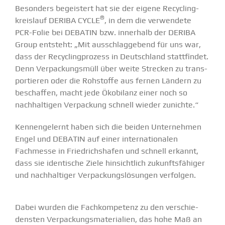
Besonders begeistert hat sie der eigene Recycling­
®
kreislauf
DERIBA CYCLE
, in dem die verwendete
PCR-Folie bei DEBATIN bzw. innerhalb der
DERIBA
Group
entsteht: „Mit ausschlag­gebend für uns war,
dass der Recycling­prozess in Deutschland statt­findet.
Denn Verpa­ckungsmüll über weite Strecken zu trans­
por­tieren oder die Rohstoffe aus fernen Ländern zu
beschaffen, macht jede Ökobilanz einer noch so
nachhal­tigen Verpa­ckung schnell wieder zunichte.“
Kennen­ge­lernt haben sich die beiden Unter­nehmen
Engel und DEBATIN auf einer inter­na­tio­nalen
Fachmesse in Fried­richs­hafen und schnell erkannt,
dass sie identische Ziele hinsichtlich zukunfts­fä­higer
und nachhal­tiger Verpa­ckungs­lö­sungen verfolgen.
Dabei wurden die Fachkom­petenz zu den verschie­
densten Verpa­ckungs­ma­te­rialien, das hohe Maß an