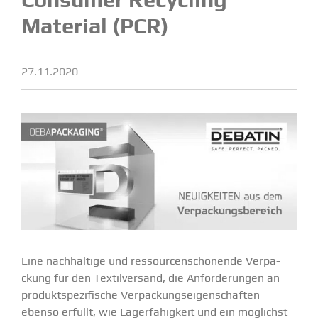
Material (PCR)
27.11.2020
Eine nachhaltige und ressour­cen­scho­nende Verpa­
ckung für den Textil­versand, die Anfor­de­rungen an
produkt­spe­zi­fische Verpa­ckungs­ei­gen­schaften
ebenso erfüllt, wie Lager­fä­higkeit und ein möglichst