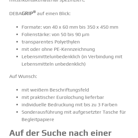
®
DEBA
GRIP
auf einen Blick:
Formate: von 40 x 60 mm bis 350 x 450 mm
Folien­stärke: von 50 bis 90 μm
trans­pa­rentes Polyethylen
mit oder ohne PE-Kennzeichnung
Lebens­mit­tel­un­be­denklich (in Verbindung mit
Lebens­mitteln unbedenklich)
Auf Wunsch:
mit weißem Beschrif­tungsfeld
mit prakti­scher Eurolo­chung lieferbar
indivi­duelle Bedruckung mit bis zu 3 Farben
Sonder­aus­führung mit aufge­setzter Tasche für
Begleit­pa­piere
Auf der Suche nach einer