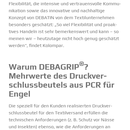
Flexi­bi­lität, die intensive und vertrau­ens­volle Kommu­
ni­kation sowie das innovative und nachhaltige
Konzept von DEBATIN von dem Textil­un­ter­nehmen
besonders geschätzt: „So viel Flexi­bi­lität und proak­
tives Handeln ist sehr bemer­kenswert und kann – so
meinen wir – heutzutage nicht hoch genug geschätzt
werden“, findet Kolompar.
®
Warum DEBAGRIP
?
Mehrwerte des Druck­ver­
schluss­beutels aus PCR für
Engel
Die speziell für den Kunden reali­sierten Druck­ver­
schluss­beutel für den Textil­versand erfüllen die
techni­schen Anfor­de­rungen (z. B. Schutz vor Nässe
und Insekten) ebenso, wie die Anfor­de­rungen an