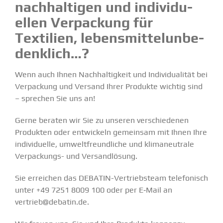
nachhal­tigen und indivi­du­
ellen Verpa­ckung für
Textilien, lebens­mit­tel­un­be­
denklich…?
Wenn auch Ihnen Nachhal­tigkeit und Indivi­dua­lität bei
Verpa­ckung und Versand Ihrer Produkte wichtig sind
– sprechen Sie uns an!
Gerne beraten wir Sie zu unseren verschie­denen
Produkten oder entwi­ckeln gemeinsam mit Ihnen Ihre
indivi­duelle, umwelt­freund­liche und klima­neu­trale
Verpa­­ckungs- und Versand­lösung.
Sie erreichen das DEBATIN-Vertriebsteam telefo­nisch
unter +49 7251 8009 100 oder per E‑Mail an
vertrieb@debatin.de.