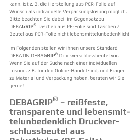
kann, ist z. B. die Herstellung aus PCR-Folie auf
Wunsch als indivi­duelle Verpa­ckungs­lösung möglich.
Bitte beachten Sie dabei: Im Gegensatz zu
®
DEBA
GRIP
Taschen aus PE-Folie sind Taschen /
Beutel aus PCR-Folie nicht lebens­mit­tel­un­be­denklich!
Im Folgenden stellen wir Ihnen unsere Standard
®
DEBATIN DEBA
GRIP
Druck­ver­schluss­beutel vor.
Wenn Sie auf der Suche nach einer indivi­du­ellen
Lösung, z.B. für den Online-Handel sind, und Fragen
zu Material und Verpa­ckung haben, beraten wir Sie
gerne!
®
DEBAGRIP
– reißfeste,
trans­pa­rente und lebens­mit­
tel­un­be­denklich Druck­ver­
schluss­beutel aus