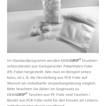
®
Im Standard­pro­gramm werden DEBA
GRIP
Druck­ver­
schluss­beutel aus trans­pa­renter Polyethylen-Folie
(PE-Folie) herge­stellt. Wie man im Beispiel sehen
kann, ist z. B. die Herstellung aus PCR-Folie auf
Wunsch als indivi­duelle Verpa­ckungs­lösung möglich.
Bitte beachten Sie dabei: Im Gegensatz zu
®
DEBA
GRIP
Taschen aus PE-Folie sind Taschen /
Beutel aus PCR-Folie nicht für den Einsatz als Lebens­
mit­tel­kon­takt­ma­terial spezi­fi­ziert.