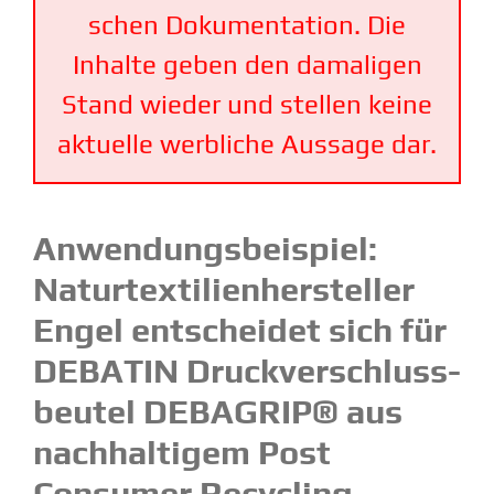
schen Dokumen­tation. Die
Inhalte geben den damaligen
Stand wieder und stellen keine
aktuelle werbliche Aussage dar.
Anwen­dungs­bei­spiel:
Natur­tex­ti­li­en­her­steller
Engel entscheidet sich für
DEBATIN Druck­ver­schluss­
beutel DEBAGRIP® aus
nachhal­tigem Post
Consumer Recycling