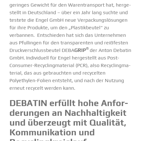
geringes Gewicht für den Waren­transport hat, herge­
stellt in Deutschland – über ein Jahr lang suchte und
testete die
Engel GmbH
neue Verpa­ckungs­lö­sungen
für ihre Produkte, um den „Plastik­beutel“ zu
verbannen. Entschieden hat sich das Unter­nehmen
aus Pfullingen für den trans­pa­renten und reißfesten
®
Druck­ver­schluss­beutel DEBA
GRIP
der Anton Debatin
GmbH. Indivi­duell für Engel herge­stellt aus Post-
Consumer-Recycling­­ma­­terial (PCR), also Recycling­ma­
terial, das aus gebrauchten und recycelten
Polyethylen-Folien entsteht, und nach der Nutzung
erneut recycelt werden kann.
DEBATIN erfüllt hohe Anfor­
de­rungen an Nachhal­tigkeit
und überzeugt mit Qualität,
Kommu­ni­kation und