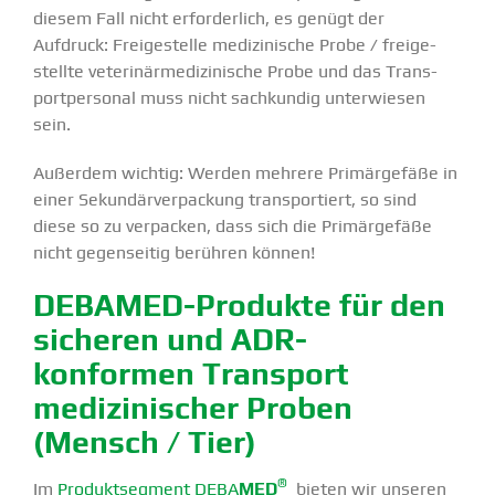
diesem Fall nicht erfor­derlich, es genügt der
Aufdruck: Freige­stelle medizi­nische Probe / freige­
stellte veteri­när­me­di­zi­nische Probe und das Trans­
port­per­sonal muss nicht sachkundig unter­wiesen
sein.
Außerdem wichtig: Werden mehrere Primär­gefäße in
einer Sekun­där­ver­pa­ckung trans­por­tiert, so sind
diese so zu verpacken, dass sich die Primär­gefäße
nicht gegen­seitig berühren können!
DEBAMED-Produkte für den
sicheren und ADR-
konformen Transport
medizi­ni­scher Proben
(Mensch / Tier)
®
Im
Produkt­segment DEBA
MED
bieten wir unseren