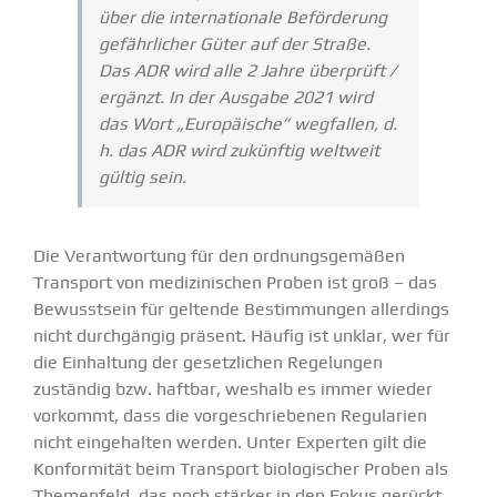
über die inter­na­tionale Beför­derung
gefähr­licher Güter auf der Straße.
Das ADR wird alle 2 Jahre überprüft /
ergänzt. In der Ausgabe 2021 wird
das Wort „Europäische” wegfallen, d.
h. das ADR wird zukünftig weltweit
gültig sein.
Die Verant­wortung für den ordnungs­ge­mäßen
Transport von medizi­ni­schen Proben ist groß – das
Bewusstsein für geltende Bestim­mungen aller­dings
nicht durch­gängig präsent. Häufig ist unklar, wer für
die Einhaltung der gesetz­lichen Regelungen
zuständig bzw. haftbar, weshalb es immer wieder
vorkommt, dass die vorge­schrie­benen Regularien
nicht einge­halten werden. Unter Experten gilt die
Konfor­mität beim Transport biolo­gi­scher Proben als
Themenfeld, das noch stärker in den Fokus gerückt