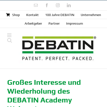
Zum
E-
Facebook
Instagram
LinkedIn
Inhalt
Mail
springen
Shop
Kontakt
100 Jahre DEBATIN
Unter­nehmen
Arbeit­geber
Partner
Impressum
Großes Interesse und
Wieder­holung des
DEBATIN Academy