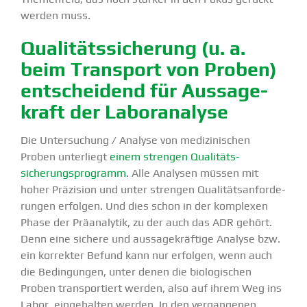
werden muss.
Quali­täts­si­cherung (u. a.
beim Transport von Proben)
entscheidend für Aussa­ge­
kraft der Labor­analyse
Die Unter­su­chung / Analyse von medizi­ni­schen
Proben unter­liegt
einem strengen Qualitäts­
sicherungsprogramm
. Alle Analysen müssen mit
hoher Präzision und unter strengen Quali­täts­an­for­de­
rungen erfolgen. Und dies schon in der komplexen
Phase der Präana­lytik, zu der auch das ADR gehört.
Denn eine sichere und aussa­ge­kräftige Analyse bzw.
ein korrekter Befund kann nur erfolgen, wenn auch
die Bedin­gungen, unter denen die biolo­gi­schen
Proben trans­por­tiert werden, also auf ihrem Weg ins
Labor, einge­halten werden. In den vergan­genen