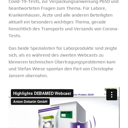
Covid-19-Tests, zur Verpa­ckungs­an­weisung P650 und
beant­wor­teten Fragen zum Thema. Für Labore,
Kranken­häuser, Ärzte und alle anderen Betei­ligten
aktuell ein besonders wichtiges Thema, gerade
hinsichtlich des Trans­ports und Versands von Corona-
Tests.
Das beide Spezia­listen für Labor­pro­dukte sind zeigte
sich, als es während des zweiten Webcasts zu
kleineren techni­schen Übertra­gungs­pro­blemen kam
und Stefan Wiese spontan den Part von Chris­tophe
Jansem übernahm.