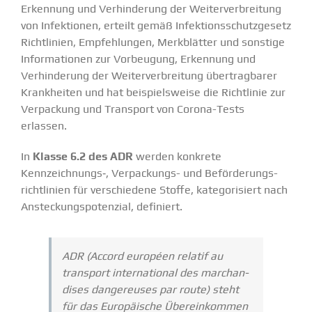
Erkennung und Verhin­derung der Weiter­ver­breitung
von Infek­tionen, erteilt gemäß Infek­ti­ons­schutz­gesetz
Richt­linien, Empfeh­lungen, Merkblätter und sonstige
Infor­ma­tionen zur Vorbeugung, Erkennung und
Verhin­derung der Weiter­ver­breitung übertrag­barer
Krank­heiten und hat beispiels­weise die Richt­linie zur
Verpa­ckung und Transport von Corona-Tests
erlassen.
In
Klasse 6.2 des ADR
werden konkrete
Kennzeichnungs‑, Verpa­­ckungs- und Beför­de­rungs­
richt­linien für verschiedene Stoffe, katego­ri­siert nach
Anste­ckungs­po­tenzial, definiert.
ADR (Accord européen relatif au
transport inter­na­tional des marchan­
dises dange­reuses par route) steht
für das Europäische Überein­kommen