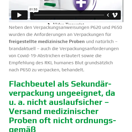
Neben den Verpa­ckungs­an­wei­sungen P620 und P650
wurden die Anfor­de­rungen an Verpa­ckungen für
freige­stellte medizi­nische Proben
und natürlich –
brand­ak­tuell – auch die Verpa­ckungs­an­for­de­rungen
von Covid-19-Abstrichen erläutert sowie die
Empfehlung des RKI, humanes Blut grund­sätzlich
nach P650 zu verpacken, behandelt.
Flach­beutel als Sekun­där­
ver­pa­ckung ungeeignet, da
u. a. nicht auslauf­sicher –
Versand medizi­ni­scher
Proben oft nicht ordnungs­
gemäß