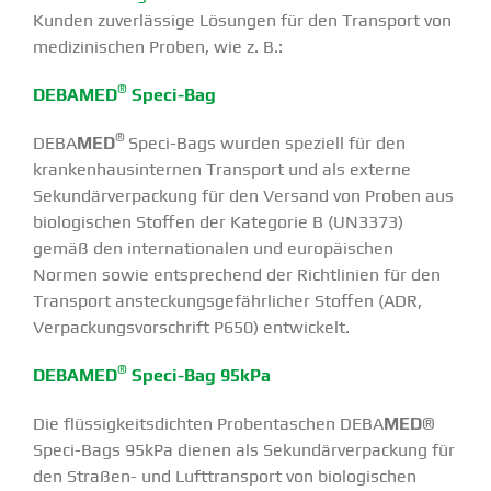
Kunden zuver­lässige Lösungen für den Transport von
medizi­ni­schen Proben, wie z. B.:
®
DEBAMED
Speci-Bag
®
DEBA
MED
Speci-Bags wurden speziell für den
kranken­haus­in­ternen Transport und als externe
Sekun­där­ver­pa­ckung für den Versand von Proben aus
biolo­gi­schen Stoffen der Kategorie B (UN3373)
gemäß den inter­na­tio­nalen und europäi­schen
Normen sowie entspre­chend der Richt­linien für den
Transport anste­ckungs­ge­fähr­licher Stoffen (ADR,
Verpa­ckungs­vor­schrift P650) entwi­ckelt.
®
DEBAMED
Speci-Bag 95kPa
Die flüssig­keits­dichten Proben­ta­schen DEBA
MED
®
Speci-Bags 95kPa dienen als Sekun­där­ver­pa­ckung für
den Straßen- und Lufttransport von biolo­gi­schen