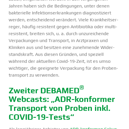
Jahren haben sich die
Bedin­gungen, unter denen
bakte­rielle Infek­ti­ons­er­kran­kungen diagnos­ti­ziert
werden, entscheidend verändert. Viele Krank­heits­er­
reger, häufig resistent gegen Antibiotika oder multi­
re­sistent, breiten sich,
u. a. durch unzurei­chende
Verpa­ckungen und Transport
, in Arztpraxen und
Kliniken aus und besitzen eine zuneh­mende Wider­
stands­kraft. Aus diesen Gründen, und speziell
während der aktuellen Covid-19-Zeit, ist es umso
wichtiger, die geeignete Verpa­ckung für den Proben­
transport zu verwenden.
®
Zweiter DEBAMED
Webcasts: „ADR-konformer
Transport von Proben inkl.
COVID-19-Tests“