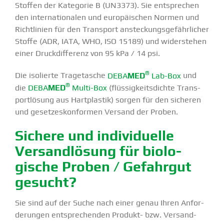
Stoffen der Kategorie B (UN3373). Sie entsprechen
den inter­na­tio­nalen und europäi­schen Normen und
Richt­linien für den Transport anste­ckungs­ge­fähr­licher
Stoffe (ADR, IATA, WHO, ISO 15189) und wider­stehen
einer Druck­dif­ferenz von 95 kPa / 14 psi.
®
Die isolierte Trage­tasche
DEBA
MED
Lab-Box
und
®
die
DEBA
MED
Multi-Box
(flüssig­keits­dichte Trans­
port­lösung aus Hartplastik) sorgen für den sicheren
und geset­zes­kon­formen Versand der Proben.
Sichere und indivi­duelle
Versand­lösung für biolo­
gische Proben / Gefahrgut
gesucht?
Sie sind auf der Suche nach einer genau Ihren Anfor­
de­rungen entspre­chenden Produkt- bzw. Versand­