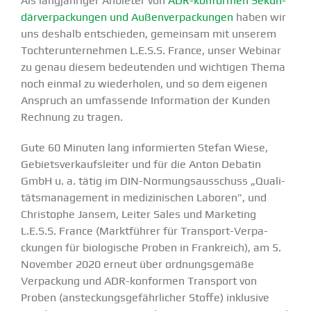
Als langjäh­riger Anbieter von
ADR-konformen Sekun­
där­ver­pa­ckungen und Außen­ver­pa­ckungen
haben wir
uns deshalb entschieden, gemeinsam mit unserem
Tochter­un­ter­nehmen L.E.S.S. France, unser Webinar
zu genau diesem bedeu­tenden und wichtigen Thema
noch einmal zu wieder­holen, und so dem eigenen
Anspruch an umfas­sende Infor­mation der Kunden
Rechnung zu tragen.
Gute 60 Minuten lang infor­mierten Stefan Wiese,
Gebiets­ver­kaufs­leiter und für die Anton Debatin
GmbH u. a. tätig im DIN-Normungs­­aus­­schuss „Quali­
täts­ma­nagement in medizi­ni­schen Laboren”, und
Chris­tophe Jansem, Leiter Sales und Marketing
L.E.S.S. France (Markt­führer für Transport-Verpa­­
ckungen für biolo­gische Proben in Frank­reich), am 5.
November 2020 erneut über ordnungs­gemäße
Verpa­ckung und ADR-konformen Transport von
Proben (anste­ckungs­ge­fähr­licher Stoffe) inklusive