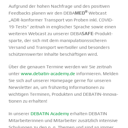
Aufgrund der hohen Nachfrage und des positiven
®
Feedbacks planen wir den DEBA
MED
Webcast
„ADR-konformer Transport von Proben inkl. COVID-
19-Tests“ zeitnah in engli­scher Sprache sowie einen
weiteren Webcast zu unserer DEBA
SAFE
-Produkt­
sparte, der sich mit dem manipu­la­ti­ons­si­cheren
Versand und Transport wertvoller und besonders
schüt­zens­werter Inhalte beschäf­tigen wird.
Über die genauen Termine werden wir Sie zeitnah
unter
www.debatin-academy.de
infor­mieren. Melden
Sie sich auf unserer Homepage gerne für unseren
Newsletter an, um frühzeitig Infor­ma­tionen zu
wichtigen Terminen, Produkten und DEBATIN-Innova­­
tionen zu erhalten!
In unserer
DEBATIN Academy
erhalten DEBATIN
Mitar­bei­te­rinnen und Mitar­beiter zusätzlich intensive
Schulungen zu den o. g. Themen und sind so immer