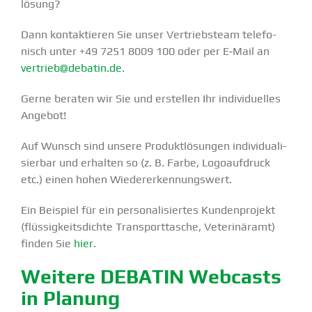
lösung?
Dann kontak­tieren Sie unser Vertriebsteam telefo­
nisch unter +49 7251 8009 100 oder per E‑Mail an
vertrieb@debatin.de
.
Gerne beraten wir Sie und erstellen Ihr indivi­du­elles
Angebot!
Auf Wunsch sind unsere Produkt­lö­sungen indivi­dua­li­
sierbar und erhalten so (z. B. Farbe, Logoauf­druck
etc.) einen hohen Wieder­erken­nungswert.
Ein Beispiel für ein perso­na­li­siertes Kunden­projekt
(flüssig­keits­dichte Trans­port­tasche, Veteri­näramt)
finden Sie
hier
.
Weitere DEBATIN Webcasts
in Planung