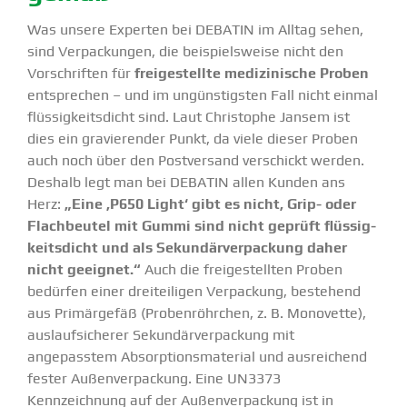
Was unsere Experten bei DEBATIN im Alltag sehen,
sind Verpa­ckungen, die beispiels­weise nicht den
Vorschriften für
freige­stellte medizi­nische Proben
entsprechen – und im ungüns­tigsten Fall nicht einmal
flüssig­keits­dicht sind. Laut Chris­tophe Jansem ist
dies ein gravie­render Punkt, da viele dieser Proben
auch noch über den Postversand verschickt werden.
Deshalb legt man bei DEBATIN allen Kunden ans
Herz:
„Eine ‚P650 Light‘ gibt es nicht, Grip- oder
Flach­beutel mit Gummi sind nicht geprüft flüssig­
keits­dicht und als Sekun­där­ver­pa­ckung daher
nicht geeignet.“
Auch die freige­stellten Proben
bedürfen einer dreitei­ligen Verpa­ckung, bestehend
aus Primär­gefäß (Proben­röhrchen, z. B. Monovette),
auslauf­si­cherer Sekun­där­ver­pa­ckung mit
angepasstem Absorp­ti­ons­ma­terial und ausrei­chend
fester Außen­ver­pa­ckung. Eine UN3373
Kennzeichnung auf der Außen­ver­pa­ckung ist in