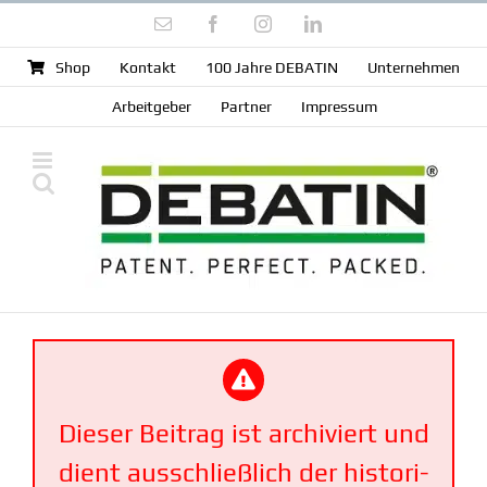
Zum
E-
Facebook
Instagram
LinkedIn
Inhalt
Mail
springen
Shop
Kontakt
100 Jahre DEBATIN
Unter­nehmen
Arbeit­geber
Partner
Impressum
Dieser Beitrag ist archi­viert und
dient ausschließlich der histo­ri­