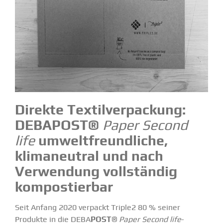
Direkte Textil­ver­pa­ckung:
DEBAPOST
®
Paper Second
life
umwelt­freund­liche,
klima­neutral und nach
Verwendung vollständig
kompos­tierbar
Seit Anfang 2020 verpackt Triple2 80 % seiner
Produkte in die
DEBA
POST
®
Paper Second life
-