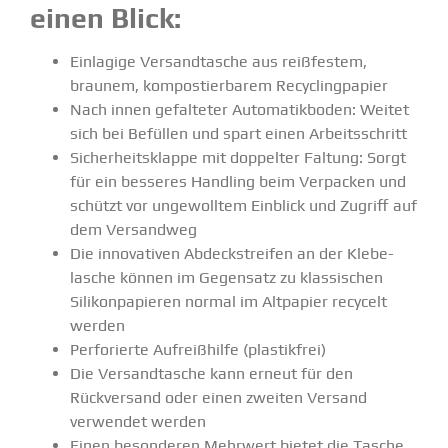
einen Blick:
Einlagige Versand­tasche aus reißfestem,
braunem, kompos­tier­barem Recycling­papier
Nach innen gefal­teter Automa­tik­boden: Weitet
sich bei Befüllen und spart einen Arbeits­schritt
Sicher­heits­klappe mit doppelter Faltung: Sorgt
für ein besseres Handling beim Verpacken und
schützt vor ungewolltem Einblick und Zugriff auf
dem Versandweg
Die innova­tiven Abdeck­streifen an der Klebe­
lasche können im Gegensatz zu klassi­schen
Silikon­pa­pieren normal im Altpapier recycelt
werden
Perfo­rierte Aufreiß­hilfe (plastikfrei)
Die Versand­tasche kann erneut für den
Rückversand oder einen zweiten Versand
verwendet werden
Einen beson­deren Mehrwert bietet die Tasche