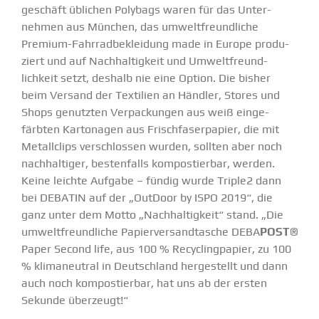
ge­schäft üblichen Polybags waren für das Unter­
nehmen aus München, das
umwelt­freund­liche
Premium-Fahrra­d­­be­kleidung made in Europe produ­
ziert und auf Nachhal­tigkeit und Umwelt­freund­
lichkeit setzt, deshalb nie
eine Option. Die bisher
beim
Versand der Textilien an Händler, Stores und
Shops genutzten Verpa­ckungen aus weiß einge­
färbten Karto­nagen aus Frisch­fa­ser­papier, die mit
Metall­clips verschlossen wurden, sollten aber noch
nachhal­tiger, besten­falls kompos­tierbar, werden.
Keine leichte Aufgabe – fündig wurde Triple2 dann
bei DEBATIN auf der
„OutDoor by ISPO 2019“
, die
ganz unter dem Motto „Nachhal­tigkeit“ stand. „Die
umwelt­freund­liche Papier­ver­sand­tasche
DEBA
POST
®
Paper Second life
, aus 100 % Recycling­papier, zu 100
% klima­neutral in Deutschland herge­stellt und dann
auch noch kompos­tierbar,
hat uns ab der ersten
Sekunde überzeugt!“