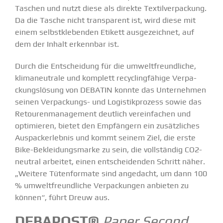
Taschen und nutzt diese als direkte Textil­ver­pa­ckung.
Da die Tasche nicht trans­parent ist, wird diese mit
einem selbst­kle­benden Etikett ausge­zeichnet, auf
dem der Inhalt erkennbar ist.
Durch die Entscheidung für die
umwelt­freund­liche,
klima­neu­trale und komplett recycling­fähige Verpa­
ckungs­lösung von DEBATIN
konnte das Unter­nehmen
seinen Verpa­­ckungs- und Logis­tik­prozess sowie das
Retou­ren­ma­nagement deutlich verein­fachen und
optimieren, bietet den Empfängern ein zusätz­liches
Auspa­ck­erlebnis und kommt seinem Ziel,
die erste
Bike-Beklei­­dungs­­­marke zu sein, die vollständig CO
2
-
neutral arbeitet, einen entschei­denden Schritt näher.
„Weitere Tüten­formate sind angedacht, um dann 100
% umwelt­freund­liche Verpa­ckungen anbieten zu
können“, führt Dreuw aus.
DEBAPOST
®
Paper Second