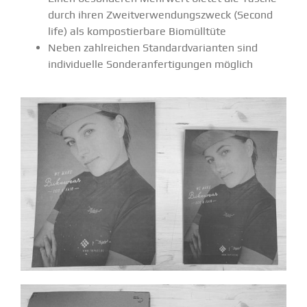
durch ihren Zweit­ver­wen­dungs­zweck (Second
life) als kompos­tierbare Biomülltüte
Neben zahlreichen Standard­va­ri­anten sind
indivi­duelle Sonder­an­fer­ti­gungen möglich