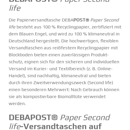
life
Die Papier­ver­sand­tasche DEBA
POST
®
Paper Second
life
besteht aus 100 % Recycling­papier, zerti­fi­ziert mit
dem Blauen Engel, und wird zu 100 % klima­neutral in
Deutschland herge­stellt. Die hochwer­tigen, flexiblen
Versand­ta­schen aus reißfestem Recycling­papier mit
Block­boden bieten einen zuver­läs­sigen Produkt­
schutz, eignen sich für den sicheren und indivi­du­ellen
Versand im Kurier- und Textil­be­reich (z. B. Online-
Handel), sind nachhaltig, klima­neutral und bieten
durch ihren Zweit­ver­wen­dungs­zweck (Second life)
einen beson­deren Mehrwert: Nach Gebrauch können
sie als kompos­tierbare Biomülltüte verwendet
werden.
DEBAPOST®
Paper Second
life
-Versand­ta­schen auf