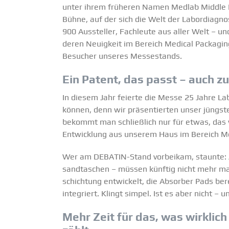
unter ihrem früheren Namen Medlab Middle East
Bühne, auf der sich die Welt der Labor­dia­gnos
900 Aussteller, Fachleute aus aller Welt – 
deren Neuigkeit im Bereich Medical Packagin
Besucher unseres Messe­stands.
Ein Patent, das passt – auch 
In diesem Jahr feierte die Messe 25 Jahre Lab
können, denn wir präsen­tierten unser jüngst
bekommt man schließlich nur für etwas, das w
Entwicklung aus unserem Haus im Bereich Me
Wer am DEBATIN-Stand vorbeikam, staunte:
sand­ta­schen – müssen künftig nicht mehr ma
schichtung entwi­ckelt, die Absorber Pads berei
integriert. Klingt simpel. Ist es aber nicht –
Mehr Zeit für das, was wirklich