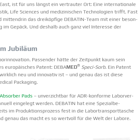
, ist für uns längst ein vertrauter Ort: Eine inter­na­tionale
tik, Life Sciences und medizi­ni­schen Techno­logien trifft. Fast
und mittendrin das dreiköpfige DEBATIN-Team mit einer beson­
g im Gepäck. Und deshalb auch ganz viel Interesse der
zum Jubiläum
or­in­no­vation. Passender hätte der Zeitpunkt kaum sein
®
es europäi­sches Patent: DEBA
MED
Speci-Sorb
. Ein Patent
irklich neu und innovativ ist – und genau das ist diese
dical Packaging.
Absorber Pads
– unver­zichtbar für ADR-konforme Labor­ver­
nuell eingelegt werden. DEBATIN hat eine Spezi­al­be­
ts im Produk­ti­ons­prozess fest in die Labor­trans­port­tasche
 und genau das macht es so wertvoll für die Welt der Labore.