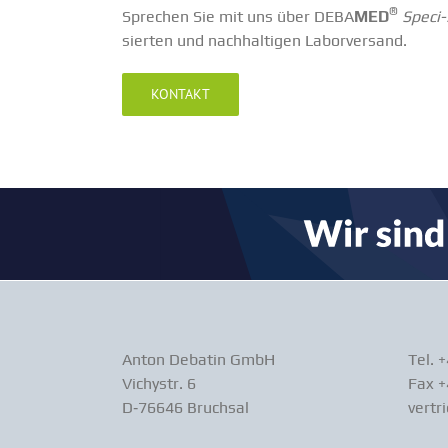
®
Sprechen Sie mit uns über DEBA
MED
Speci
sierten und nachhal­tigen Labor­versand.
KONTAKT
Anton Debatin GmbH
Tel. 
Vichystr. 6
Fax +
D‑76646 Bruchsal
vertr