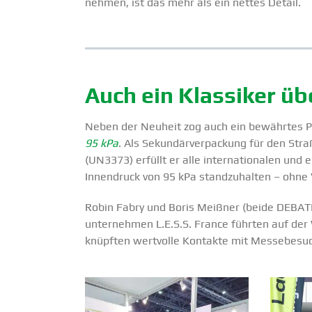
nehmen, ist das mehr als ein nettes Detail.
Auch ein Klassiker ü
Neben der Neuheit zog auch ein bewährtes P
95 kPa
. Als Sekun­där­ver­pa­ckung für den Str
(UN3373) erfüllt er alle inter­na­tio­nalen un
Innen­druck von 95 kPa stand­zu­halten – ohne 
Robin Fabry und Boris Meißner (beide DEBAT
un­ter­nehmen L.E.S.S. France führten auf de
knüpften wertvolle Kontakte mit Messe­be­su­c