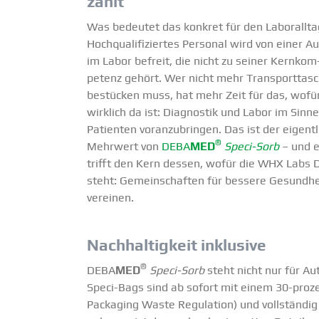
zählt
Was bedeutet das konkret für den Laborallt
Hochqua­li­fi­ziertes Personal wird von einer 
im Labor befreit, die nicht zu seiner Kernkom
petenz gehört. Wer nicht mehr Trans­port­ta­s
bestücken muss, hat mehr Zeit für das, wofür
wirklich da ist: Diagnostik und Labor im Sinne
Patienten voran­zu­bringen. Das ist der eigent­
®
Mehrwert von
DEBA
MED
Speci-Sorb
– und e
trifft den Kern dessen, wofür die WHX Labs 
steht: Gemein­schaften für bessere Gesundhe
vereinen.
Nachhal­tigkeit inklusive
®
DEBA
MED
Speci-Sorb
steht nicht nur für Au
Speci-Bags sind ab sofort mit einem 30-proze
Packaging Waste Regulation) und vollständig re