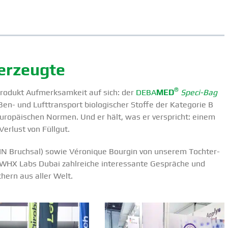
berzeugte
®
rodukt Aufmerk­samkeit auf sich: der
DEBA
MED
Speci-Bag
aßen- und Lufttransport biolo­gi­scher Stoffe der Kategorie B
d europäi­schen Normen. Und er hält, was er verspricht: einem
Verlust von Füllgut.
IN Bruchsal) sowie Véronique Bourgin von unserem Tochter­
r WHX Labs Dubai zahlreiche inter­es­sante Gespräche und
hern aus aller Welt.