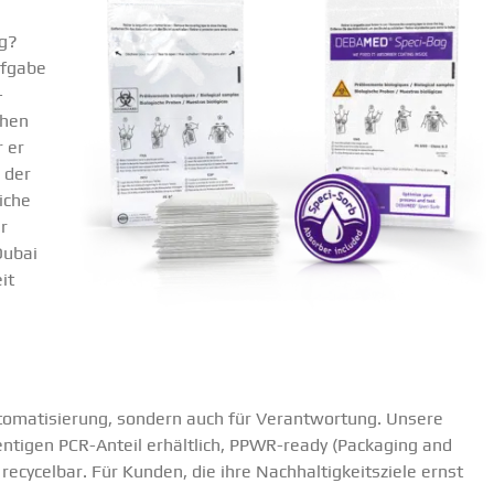
ag?
Aufgabe
­
chen
 er
 der
liche
r
Dubai
it
toma­ti­sierung, sondern auch für Verant­wortung. Unsere
n­­tigen PCR-Anteil erhältlich, PPWR-ready (Packaging and
cycelbar. Für Kunden, die ihre Nachhal­tig­keits­ziele ernst