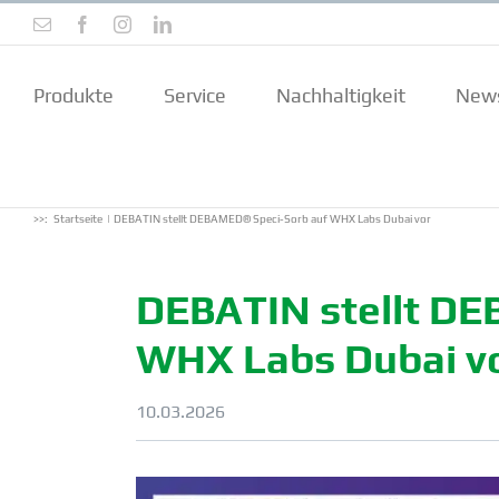
Zum
E-
Facebook
Instagram
LinkedIn
Inhalt
Mail
springen
Produkte
Service
Nachhal­tigkeit
New
>>:
Startseite
DEBATIN stellt DEBAMED® Speci-Sorb auf WHX Labs Dubai vor
DEBATIN stellt D
WHX Labs Dubai v
10.03.2026