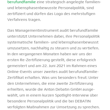
berufund­fa­milie
eine strate­gisch angelegte familien-
und lebens­pha­sen­be­wusste Perso­nal­po­litik, sind
zerti­fi­ziert und dürfen das Logo des mehrstu­figen
Verfahrens tragen.
Das Manage­men­tin­strument audit berufund­fa­milie
unter­stützt Unter­nehmen dabei, ihre Perso­nal­po­litik
syste­ma­tische familien- und lebens­pha­sen­be­wusst
umzusetzen, nachhaltig zu steuern und zu vertiefen.
In den vergan­genen Monaten haben wir uns der
ersten Re-Zerti­­fi­­zierung gestellt, diese erfolg­reich
gemeistert und am 22. Juni 2021 im Rahmen eines
Online-Events unser zweites audit berufun­d­­fa­­milie-
Zertifikat erhalten. Was uns besonders freut: Unter
den Unter­nehmen, die eine zweite Zerti­fi­zierung
erhielten, wurde die Anton Debatin GmbH ausge­
wählt, um in einem kurzen Spotlight-Interview über
besondere Perso­nal­po­litik und die bei DEBATIN
verfolgten Maßnahmen zur Umsetzung zu sprechen.