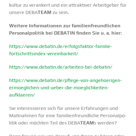
kultur zu verankert und ein attrak­tiver Arbeit­geber für
unsere DEBA
TEAM
zu sein.
Weitere Infor­ma­tionen zur famili­en­freund­lichen
Perso­nal­po­litik bei DEBATIN finden Sie u. a. hier:
https://www.debatin.de/erfolgsfaktor-familie-
fortschrittsindex-vereinbarkeit/
https://www.debatin.de/arbeiten-bei-debatin/
https://www.debatin.de/pflege-von-angehoerigen-
ermoeglichen-und-ueber-die-moeglichkeiten-
aufklaeren/
Sie inter­es­sieren sich für unsere Erfah­rungen und
Maßnahmen für eine famili­en­freund­liche Perso­nal­po­
litik oder möchten Teil des DEBA
TEAM
s werden?