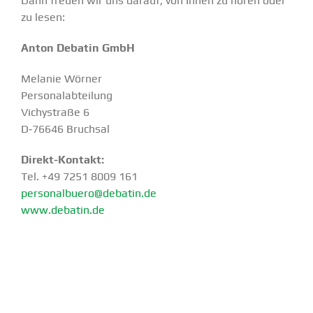
Dann freuen wir uns darauf, von Ihnen zu hören oder
zu lesen:
Anton Debatin GmbH
Melanie Wörner
Perso­nal­ab­teilung
Vichy­straße 6
D‑76646 Bruchsal
Direkt-Kontakt:
Tel. +49 7251 8009 161
personalbuero@debatin.de
www.debatin.de