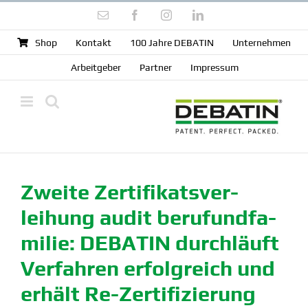
Zum
E-
Facebook
Instagram
LinkedIn
Inhalt
Mail
springen
Shop
Kontakt
100 Jahre DEBATIN
Unter­nehmen
Arbeit­geber
Partner
Impressum
Zweite Zerti­fi­kats­ver­
leihung audit berufund­fa­
milie: DEBATIN durch­läuft
Verfahren erfolg­reich und
erhält Re-Zerti­­fi­­zierung