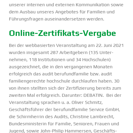
unserer internen und externen Kommu­ni­kation sowie
dem Ausbau unseres Angebotes für Familien und
Führungs­fragen ausein­an­der­setzen werden.
Online-Zerti­­fikats-Vergabe
Bei der webba­sierten Veran­staltung am 22. Juni 2021
wurden insgesamt 287 Arbeit­gebern (135 Unter­
nehmen, 118 Insti­tu­tionen und 34 Hochschulen)
ausge­zeichnet, die in den vergan­genen Monaten
erfolg­reich das audit berufund­fa­milie bzw. audit
famili­en­ge­rechte hochschule durch­laufen haben. 30
von ihnen stellten sich der Zerti­fi­zierung bereits zum
zweiten Mal erfolg­reich. Darunter: DEBATIN.
Bei der
Veran­staltung sprachen u. a. Oliver Schmitz,
Geschäfts­führer der berufund­fa­milie Service GmbH,
die Schirm­herrin des Audits, Christine Lambrecht,
Bundes­mi­nis­terin für Familie, Senioren, Frauen und
Jugend, sowie John-Philip Hammersen, Geschäfts­