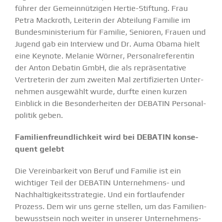
führer der Gemein­nüt­zigen Hertie-Stiftung. Frau
Petra Mackroth, Leiterin der Abteilung Familie im
Bundes­mi­nis­terium für Familie, Senioren, Frauen und
Jugend gab ein Interview und Dr. Auma Obama hielt
eine Keynote. Melanie Wörner, Perso­nal­re­fe­rentin
der Anton Debatin GmbH, die als reprä­sen­tative
Vertre­terin der zum zweiten Mal zerti­fi­zierten Unter­
nehmen ausge­wählt wurde, durfte einen kurzen
Einblick in die Beson­der­heiten der DEBATIN Perso­nal­
po­litik geben.
Famili­en­freund­lichkeit wird bei DEBATIN konse­
quent gelebt
Die Verein­barkeit von Beruf und Familie ist ein
wichtiger Teil der DEBATIN Unter­­nehmens- und
Nachhal­tig­keits­stra­tegie. Und ein fortlau­fender
Prozess. Dem wir uns gerne stellen, um das Famili­en­
be­wusstsein noch weiter in unserer Unter­neh­mens­