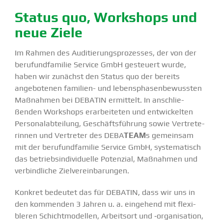
Status quo, Workshops und
neue Ziele
Im Rahmen des Auditie­rungs­pro­zesses, der von der
berufund­fa­milie Service GmbH gesteuert wurde,
haben wir zunächst den Status quo der bereits
angebo­tenen familien- und lebens­pha­sen­be­wussten
Maßnahmen bei DEBATIN ermittelt. In anschlie­
ßenden Workshops erarbei­teten und entwi­ckelten
Perso­nal­ab­teilung, Geschäfts­führung sowie Vertre­te­
rinnen und Vertreter des DEBA
TEAM
s gemeinsam
mit der berufund­fa­milie Service GmbH, syste­ma­tisch
das betriebs­in­di­vi­duelle Potenzial, Maßnahmen und
verbind­liche Zielver­ein­ba­rungen.
Konkret bedeutet das für DEBATIN, dass wir uns in
den kommenden 3 Jahren u. a. eingehend mit flexi­
bleren Schicht­mo­dellen, Arbeitsort und ‑organi­sation,