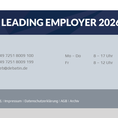
+49 7251 8009 100
Mo – Do
8 – 17 Uhr
49 7251 8009 199
Fr
8 – 12 Uhr
ieb@debatin.de
. |
Impressum
|
Daten­schutz­er­klärung
|
AGB
|
Archiv