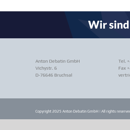
Anton Debatin GmbH
Tel. 
Vichystr. 6
Fax +
D‑76646 Bruchsal
vertr
Copyright 2025 Anton Debatin GmbH | All rights reserved