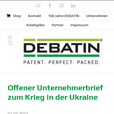
Zum
E-
Facebook
Instagram
LinkedIn
Inhalt
Mail
springen
Shop
Kontakt
100 Jahre DEBATIN
Unter­nehmen
Arbeit­geber
Partner
Impressum
Offener Unter­neh­mer­brief
zum Krieg in der Ukraine
01.04.2022