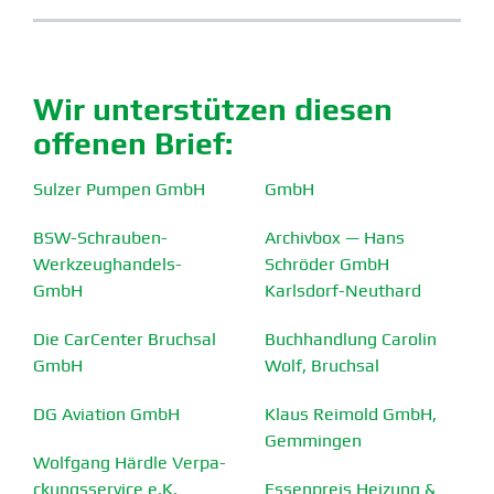
Wir unter­stützen diesen
offenen Brief:
Sulzer Pumpen GmbH
GmbH
BSW-Schrauben-
Archivbox — Hans
Werkzeu­g­handels-
Schröder GmbH
GmbH
Karlsdorf-Neuthard
Die CarCenter Bruchsal
Buchhandlung Carolin
GmbH
Wolf, Bruchsal
DG Aviation GmbH
Klaus Reimold GmbH,
Gemmingen
Wolfgang Härdle Verpa­
ckungs­service e.K.
Essen­preis Heizung &