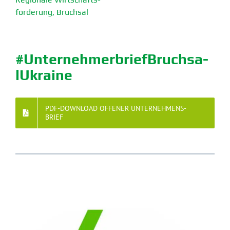
för­derung, Bruchsal
#Unter­neh­mer­brief­Bruch­sa­
lUkraine
PDF-DOWNLOAD OFFENER UNTER­NEH­MENS­
BRIEF