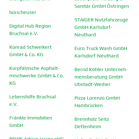
Sanitär GmbH Östringen
büro:heuser
STAIGER Nutzfahr­zeuge
Digital Hub Region
GmbH Karlsdorf-
Bruchsal e.V.
Neuthard
Konrad Schweikert
Euro Truck Wash GmbH
GmbH & Co. KG
Karlsdorf-Neuthard
Kurpfäl­zische Asphalt­
Bernd Köhler Unter­neh­
mi­sch­werke GmbH & Co.
mens­be­ratung GmbH
KG
Ubstadt-Weiher
Lebens­hilfe Bruchsal
Pizza Lorenzo GmbH
e.V.
Hambrücken
Fränkle Immobilien
Brennholz Seitz
GmbH
Dettenheim
REWE Adrian Varga oHG