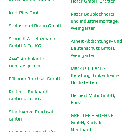
Hofer GmbH, Bretten
Kurt Ries GmbH
Ritter Baublech­nerei
und Indus­trie­montage,
Schlos­serei Braun GmbH
Weingarten
Schmidt & Heinzmann
Arheit Abdich­­tungs- und
GmbH & Co. KG
Bauten­schutz GmbH,
Weingarten
AWO Ambulante
Dienste gGmbH
Markus Eifler IT-
Beratung, Linkenheim-
Füllhorn Bruchsal GmbH
Hochstetten
Reifen – Burkhardt
Herbert Mohr GmbH,
GmbH & Co. KG
Forst
Stadt­werke Bruchsal
GREDLER + SOEHNE
GmbH
GmbH, Karlsdorf-
Neuthard
Regionale Wirtschafts­