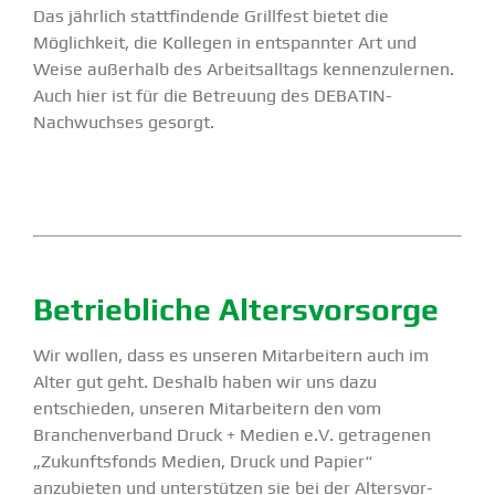
Das jährlich statt­fin­dende Grillfest bietet die
Möglichkeit, die Kollegen in entspannter Art und
Weise außerhalb des Arbeits­alltags kennen­zu­lernen.
Auch hier ist für die Betreuung des DEBATIN-
Nachwuchses gesorgt.
Betrieb­liche Alters­vor­sorge
Wir wollen, dass es unseren Mitar­beitern auch im
Alter gut geht. Deshalb haben wir uns dazu
entschieden, unseren Mitar­beitern den vom
Branchen­verband Druck + Medien e.V. getra­genen
„Zukunfts­fonds Medien, Druck und Papier“
anzubieten und unter­stützen sie bei der Alters­vor­