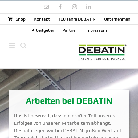
Zum
E-
Facebook
Instagram
LinkedIn
Inhalt
Mail
springen
Shop
Kontakt
100 Jahre DEBATIN
Unter­nehmen
Arbeit­geber
Partner
Impressum
Arbeiten bei DEBATIN
Uns ist bewusst, dass ein großer Teil unseres
Erfolges von unseren Mitar­beitern abhängt.
Deshalb legen wir bei DEBATIN großen Wert auf
Teamgeist, flache Hierar­chien und ein ausge­wo­