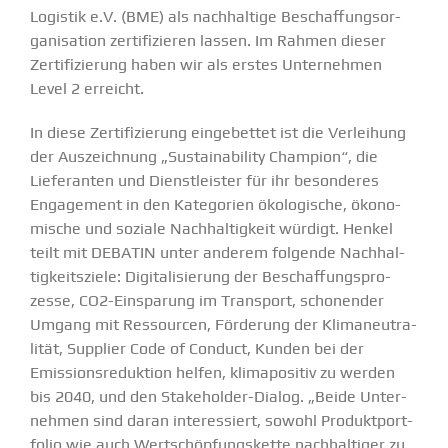
Logistik e.V. (BME) als nachhaltige Beschaf­fungs­or­
ga­ni­sation zerti­fi­zieren lassen. Im Rahmen dieser
Zerti­fi­zierung haben wir
als erstes Unter­nehmen
Level 2
erreicht.
In diese Zerti­fi­zierung einge­bettet ist die Verleihung
der Auszeichnung „Sustaina­bility Champion“, die
Liefe­ranten und Dienst­leister für ihr beson­deres
Engagement in den Kategorien ökolo­gische, ökono­
mische und soziale Nachhal­tigkeit würdigt. Henkel
teilt mit DEBATIN unter anderem folgende Nachhal­
tig­keits­ziele: Digita­li­sierung der Beschaf­fungs­pro­
zesse, CO
2
-Einsparung im Transport, schonender
Umgang mit Ressourcen, Förderung der Klima­neu­tra­
lität, Supplier Code of Conduct, Kunden bei der
Emissi­ons­re­duktion helfen, klima­po­sitiv zu werden
bis 2040, und den Stake­holder-Dialog. „Beide Unter­
nehmen sind daran inter­es­siert, sowohl Produkt­port­
folio wie auch Wertschöp­fungs­kette nachhal­tiger zu