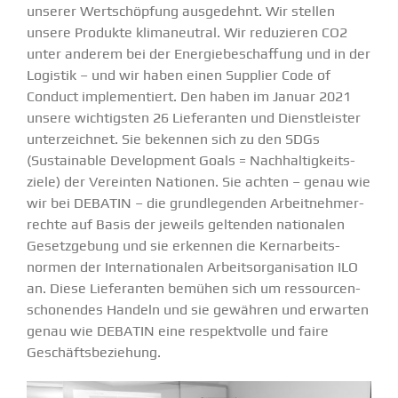
unserer Wertschöpfung ausge­dehnt. Wir stellen
unsere Produkte klima­neutral. Wir reduzieren CO
2
unter anderem bei der Energie­be­schaffung und in der
Logistik – und wir haben einen Supplier Code of
Conduct
imple­men­tiert
. Den haben im Januar 2021
unsere wichtigsten 26 Liefe­ranten und Dienst­leister
unter­zeichnet. Sie bekennen sich zu den SDGs
(Sustainable Develo­pment Goals = Nachhal­tig­keits­
ziele) der Vereinten Nationen. Sie achten – genau wie
wir bei DEBATIN – die grund­le­genden Arbeit­neh­mer­
rechte auf Basis der jeweils geltenden natio­nalen
Gesetz­gebung und sie erkennen die Kernar­beits­
normen der Inter­na­tio­nalen Arbeits­or­ga­ni­sation ILO
an. Diese Liefe­ranten bemühen sich um ressour­cen­
scho­nendes Handeln und sie gewähren und erwarten
genau wie DEBATIN eine respekt­volle und faire
Geschäftsbeziehung.