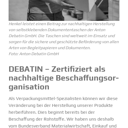
Henkel leistet einen Beitrag zur nachhal­tigen Herstellung
von selbst­kle­benden Dokumen­ten­ta­schen der Anton
Debatin GmbH. Die Taschen sind weltweit im Einsatz und
sorgen für die sichere und geschützte Beför­derung von allen
Arten von Begleit­pa­pieren und Dokumenten.
Foto: Anton Debatin GmbH
DEBATIN – Zerti­fi­ziert als
nachhaltige Beschaf­fungs­or­
ga­ni­sation
Als Verpa­­ckungs­­­mittel-Spezia­­listen können wir diese
Verän­derung bei der Herstellung unserer Produkte
herbei­führen. Dies beginnt bereits bei der
Beschaffung der Rohstoffe. Wir haben uns deshalb
vom Bundes­verband Materi­al­wirt­schaft, Einkauf und