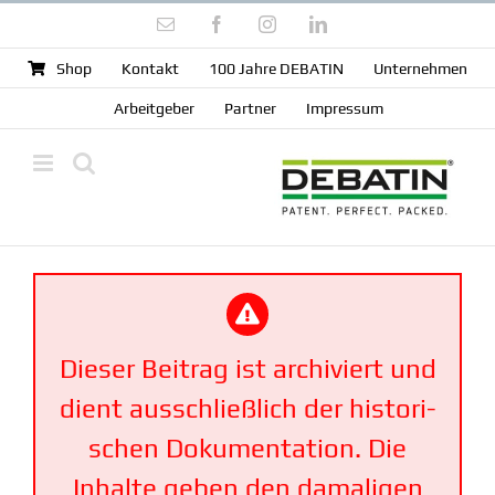
Zum
E-
Facebook
Instagram
LinkedIn
Inhalt
Mail
springen
Shop
Kontakt
100 Jahre DEBATIN
Unter­nehmen
Arbeit­geber
Partner
Impressum
Dieser Beitrag ist archi­viert und
dient ausschließlich der histo­ri­
schen Dokumen­tation. Die
Inhalte geben den damaligen