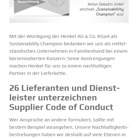
Mit der Würdigung der Henkel AG & Co. KGaA als
Sustaina­bility Champion bedanken wir uns als mittel­
stän­di­sches Unter­nehmen in Famili­enhand bei einem
börsen­no­tierten Konzern: Seine Anstren­gungen
machen Henkel für uns zu einem nachhal­tigen
Partner in der Liefer­kette.
26 Liefe­ranten und Dienst­
leister unter­zeichnen
Supplier Code of Conduct
Wer Ansprüche an andere formu­liert, sollte mit
bestem Beispiel voran­gehen. Unsere Nachhal­tig­keits­
be­stre­bungen haben wir deshalb auf viele Ebenen in