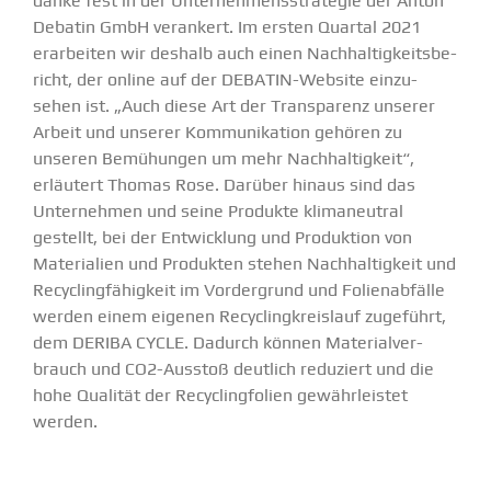
danke fest in der Unter­neh­mens­stra­tegie der Anton
Debatin GmbH verankert. Im ersten Quartal 2021
erarbeiten wir deshalb auch einen Nachhal­tig­keits­be­
richt, der online auf der
DEBATIN-Website
einzu­
sehen ist. „Auch diese Art der Trans­parenz unserer
Arbeit und unserer Kommu­ni­kation gehören zu
unseren Bemühungen um mehr Nachhal­tigkeit“,
erläutert Thomas Rose. Darüber hinaus sind das
Unter­nehmen und seine Produkte klima­neutral
gestellt, bei der Entwicklung und Produktion von
Materialien und Produkten stehen Nachhal­tigkeit und
Recycling­fä­higkeit im Vorder­grund und Folien­ab­fälle
werden einem eigenen Recycling­kreislauf zugeführt,
dem DERIBA CYCLE. Dadurch können Materi­al­ver­
brauch und CO
2
-Ausstoß deutlich reduziert und die
hohe Qualität der Recycling­folien gewähr­leistet
werden.