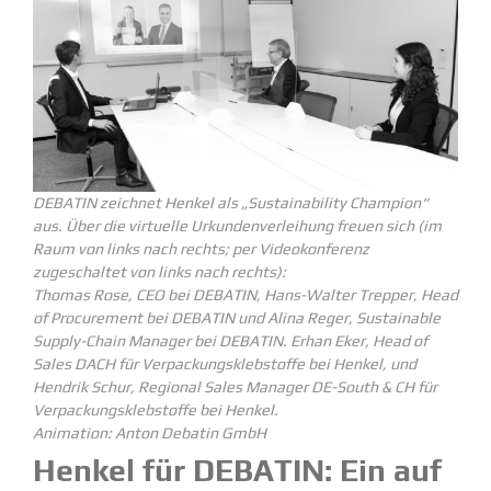
DEBATIN zeichnet Henkel als „Sustaina­bility Champion“
aus. Über die virtuelle Urkun­den­ver­leihung freuen sich (im
Raum von links nach rechts; per Video­kon­ferenz
zugeschaltet von links nach rechts):
Thomas Rose, CEO bei DEBATIN, Hans-Walter Trepper, Head
of Procu­rement bei DEBATIN und Alina Reger, Sustainable
Supply-Chain Manager bei DEBATIN.
Erhan Eker, Head of
Sales DACH für Verpa­ckungs­kleb­stoffe bei Henkel, und
Hendrik Schur, Regional Sales Manager DE-South & CH für
Verpa­ckungs­kleb­stoffe bei Henkel.
Animation: Anton Debatin GmbH
Henkel für DEBATIN: Ein auf