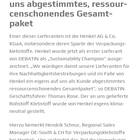
uns abgestimmtes, ressour­
cen­scho­nendes Gesamt­
paket
Einer dieser Liefe­ranten ist die Henkel AG & Co.
KGaA, insbe­sondere deren Sparte der Verpa­ckungs­
kleb­stoffe. Henkel wurde jetzt als erster
Lieferant
von DEBATIN als „Sustaina­bility Champion“ ausge­
zeichnet. „Wir würdigen damit unsere Liefe­ranten für
ihre Nachhal­tig­keits­be­stre­bungen und im Falle von
Henkel ein eigens auf uns als Kunde abgestimmtes
ressour­cen­scho­nendes Gesamt­paket“, so DEBATIN
Geschäfts­führer Thomas Rose. Der an uns gelie­ferte
Rohstoff Klebstoff wurde von Henkel eigens klima­
neutral gestellt.
Hierzu bemerkt Hendrik Schnur, Regional Sales
Manager DE-South & CH für Verpa­ckungs­kleb­stoffe
bei Henkel: „Uns verbindet das Ziel die Verpa­ckungs­