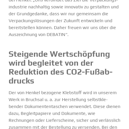
in­dustrie nachhaltig sowie innovativ zu gestalten und
der Grund­ge­danke, dass wir nur gemeinsam die
Verpa­ckungs­lö­sungen der Zukunft entwi­ckeln und
bereit­stellen können. Daher freuen wir uns über die
Auszeichnung von DEBATIN“.
Steigende Wertschöpfung
wird begleitet von der
Reduktion des CO
2
-Fußab­
drucks
Der von Henkel bezogene Klebstoff wird in unserem
Werk in Bruchsal u. a. zur Herstellung selbst­kle­
bender Dokumen­ten­ta­schen verwendet. Diese dienen
dazu, Begleit­pa­piere und Dokumente, wie
Rechnungen oder Liefer­scheine, sicher und verlässlich
zusammen mit der Bestellung zu versenden. Bei den