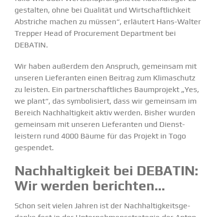
gestalten, ohne bei Qualität und Wirtschaft­lichkeit
Abstriche machen zu müssen“, erläutert Hans-Walter
Trepper
Head of Procu­rement Department bei
DEBATIN
.
Wir haben außerdem den Anspruch, gemeinsam mit
unseren Liefe­ranten einen Beitrag zum Klima­schutz
zu leisten. Ein partner­schaft­liches Baumprojekt „Yes,
we plant“, das symbo­li­siert, dass wir gemeinsam im
Bereich Nachhal­tigkeit aktiv werden. Bisher wurden
gemeinsam mit unseren Liefe­ranten und Dienst­
leistern rund 4000 Bäume für das Projekt in Togo
gespendet.
Nachhal­tigkeit bei DEBATIN:
Wir werden berichten…
Schon seit vielen Jahren ist der Nachhal­tig­keits­ge­