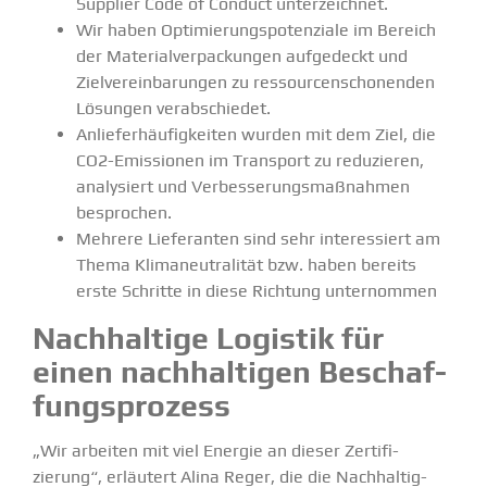
Supplier Code of Conduct unter­zeichnet.
Wir haben Optimie­rungs­po­ten­ziale im Bereich
der Materi­al­ver­pa­ckungen aufge­deckt und
Zielver­ein­ba­rungen zu ressour­cen­scho­nenden
Lösungen verab­schiedet.
Anlie­fer­häu­fig­keiten wurden mit dem Ziel, die
CO2-Emissionen im Transport zu reduzieren,
analy­siert und Verbes­se­rungs­maß­nahmen
besprochen.
Mehrere Liefe­ranten sind sehr inter­es­siert am
Thema Klima­neu­tra­lität bzw. haben bereits
erste Schritte in diese Richtung unter­nommen
Nachhaltige Logistik für
einen nachhal­tigen Beschaf­
fungs­prozess
„Wir arbeiten mit viel Energie an dieser Zerti­fi­
zierung“, erläutert Alina Reger, die die Nachhal­tig­