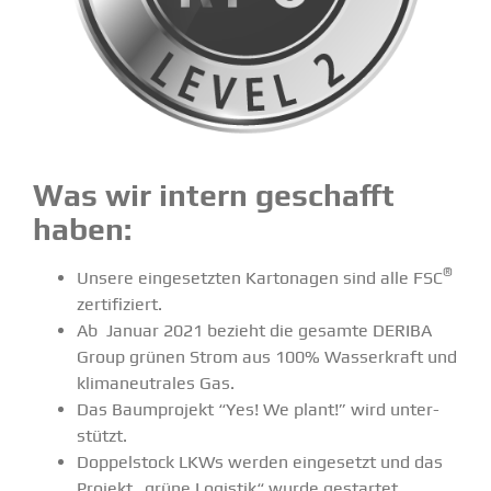
Was wir intern geschafft
haben:
®
Unsere einge­setzten Karto­nagen sind alle FSC
zerti­fi­ziert.
Ab Januar 2021 bezieht die gesamte DERIBA
Group grünen Strom aus 100% Wasser­kraft und
klima­neu­trales Gas.
Das Baumprojekt “Yes! We plant!” wird unter­
stützt.
Doppel­stock LKWs werden einge­setzt und das
Projekt „grüne Logistik“ wurde gestartet.