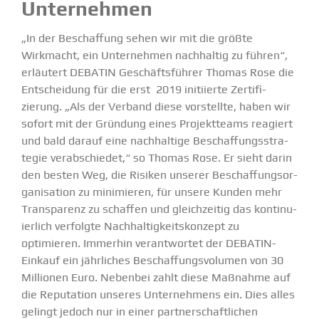
Unter­nehmen
„In der Beschaffung sehen wir mit die größte
Wirkmacht, ein Unter­nehmen nachhaltig zu führen“,
erläutert DEBATIN Geschäfts­führer Thomas Rose die
Entscheidung für die erst 2019 initi­ierte Zerti­fi­
zierung. „Als der Verband diese vorstellte, haben wir
sofort mit der Gründung eines Projekt­teams reagiert
und bald darauf eine nachhaltige Beschaf­fungs­stra­
tegie verab­schiedet,“ so Thomas Rose. Er sieht darin
den besten Weg, die Risiken unserer Beschaf­fungs­or­
ga­ni­sation zu minimieren, für unsere Kunden mehr
Trans­parenz zu schaffen und gleich­zeitig das konti­nu­
ierlich verfolgte
Nachhal­tig­keits­konzept
zu
optimieren. Immerhin verant­wortet der DEBATIN-
Einkauf ein jährliches Beschaf­fungs­vo­lumen von 30
Millionen Euro. Nebenbei zahlt diese Maßnahme auf
die Reputation unseres Unter­nehmens ein. Dies alles
gelingt jedoch nur in einer partner­schaft­lichen