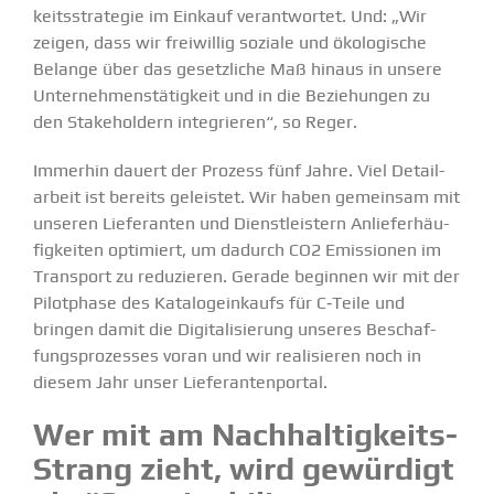
keits­stra­tegie im Einkauf verant­wortet. Und: „Wir
zeigen, dass wir freiwillig soziale und ökologische
Belange über das gesetz­liche Maß hinaus in unsere
Unternehmenstätigkeit und in die Bezie­hungen zu
den Stake­holdern integrieren“, so Reger.
Immerhin dauert der Prozess fünf Jahre. Viel Detail­
arbeit ist bereits geleistet. Wir haben gemeinsam mit
unseren Liefe­ranten und Dienst­leistern Anlie­fer­häu­
fig­keiten optimiert, um dadurch CO2 Emissionen im
Transport zu reduzieren. Gerade beginnen wir mit der
Pilot­phase des Katalog­ein­kaufs für C‑Teile und
bringen damit die Digita­li­sierung unseres Beschaf­
fungs­pro­zesses voran und wir reali­sieren noch in
diesem Jahr unser Liefe­ran­ten­portal.
Wer mit am Nachhal­­ti­g­keits-
Strang zieht, wird gewürdigt