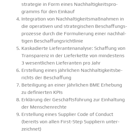
stra­tegie in Form eines Nachhal­tig­keits­pro­
gramms für den Einkauf
Integration von Nachhal­tig­keits­maß­nahmen in
die opera­tiven und strate­gi­schen Beschaf­fungs­
pro­zesse durch die Formu­lierung einer nachhal­
tigen Beschaf­fungs­richt­linie
Kaska­dierte Liefe­ran­ten­analyse: Schaffung von
Trans­parenz in der Liefer­kette von mindestens
3 wesent­lichen Liefe­ranten pro Jahr
Erstellung eines jährlichen Nachhal­tig­keits­be­
richts der Beschaffung
Betei­ligung an einer jährlichen BME Erhebung
zu definierten KPIs
Erklärung der Geschäfts­führung zur Einhaltung
der Menschen­rechte
Erstellung eines Supplier Code of Conduct
(bereits von allen First-Step Suppliern unter­
zeichnet)