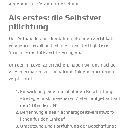
Abnehmer-Liefe­ranten-Beziehung.
Als erstes: die Selbst­ver­
pflichtung
Der Aufbau des für drei Jahre geltenden Zerti­fikats
ist anspruchsvoll und lehnt sich an die High Level
Structure der ISO-Zerti­­fi­­zierung an.
Um den 1. Level zu erreichen, haben wir uns nachge­
wie­se­ner­maßen zur Einhaltung folgender Kriterien
verpflichtet:
Entwicklung einer nachhal­tigen Beschaf­fungs­
stra­tegie (inkl. messbaren Zielen, aufgebaut auf
den SDGs der UN)
Benennung eines Nachhal­tig­keits­ver­ant­wort­
lichen für den Einkauf
Umsetzung und Fortführung der Beschaf­fungs­