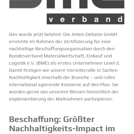
Das wurde jetzt belohnt: Die Anton Debatin GmbH
erreichte im Rahmen der Zerti­fi­zierung für eine
nachhaltige Beschaf­fungs­or­ga­ni­sation durch den
Bundes­verband Materi­al­wirt­schaft, Einkauf und
Logistik e.V. (BME)
als erstes Unter­nehmen
Level 2.
Damit festigen wir unsere Vorrei­ter­rolle in Sachen
Nachhal­tigkeit innerhalb der Branche – und rufen
inter­na­tional agierende Konzerne auf den Plan: Sie
würden gerne von unserem Wissen hinsichtlich der
Imple­men­tierung der Maßnahmen parti­zi­pieren.
Beschaffung: Größter
Nachhal­­ti­g­keits-Impact im