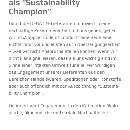
als “Sustaina­bility
Champion“
Damit die DEBATIN-Liefe­ranten motiviert in eine
nachhaltige Zusam­men­arbeit mit uns gehen, geben
wir im „Supplier Code of Conduct“ einer­seits eine
Richt­schnur vor und leisten auch Überzeu­gungs­arbeit
– weil wir nicht Ansprüche stellen können, wenn wir
nicht klar signa­li­sieren, dass sie uns wichtig sind im
Sinne einer intakten Umwelt für alle. Wir würdigen
das Engagement unserer Liefe­ranten aus den
Bereichen Handels­waren, Spedi­tionen oder Rohstoffe
aber auch öffentlich mit der Auszeichnung “Sustaina­
bility Champion“.
Honoriert wird Engagement in den Kategorien ökolo­
gische, ökono­mische und soziale Nachhal­tigkeit.