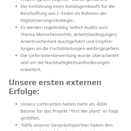
Die Einführung eines Katalog­ein­kaufs für die
Beschaffung von C‑Teilen im Rahmen der
Digita­li­sie­rungs­stra­tegie.
Es werden regel­mäßig Selbst-Audits zum
Thema Menschen­rechte, Arbeits­be­din­gungen,
Arbeits­si­cherheit durch­ge­führt und Empfeh­
lungen an die Fachab­tei­lungen weiter­ge­geben.
Die Liefe­ran­ten­be­wertung wurde überar­beitet
und um die Nachhal­tig­keits­an­for­de­rungen
erweitert.
Unsere ersten externen
Erfolge:
Unsere Liefe­ranten haben mehr als 4000
Bäume für das Projekt
“Yes! We plant”
in Togo
gestiftet.
100% unserer Gesprächs­partner haben den