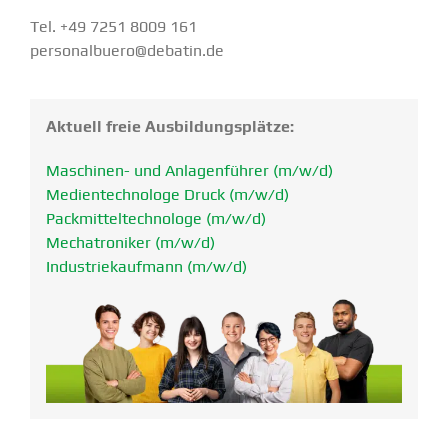
Tel. +49 7251 8009 161
personalbuero@debatin.de
Aktuell freie Ausbil­dungs­plätze:
Maschinen- und Anlagen­führer (m/w/d)
Medien­tech­nologe Druck (m/w/d)
Packmit­tel­tech­nologe (m/w/d)
Mecha­tro­niker (m/w/d)
Indus­trie­kaufmann (m/w/d)