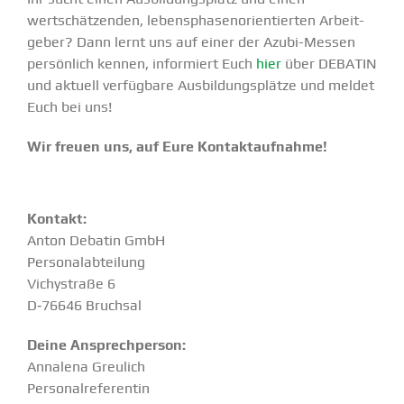
wertschät­zenden, lebens­pha­sen­ori­en­tierten Arbeit­
geber? Dann lernt uns auf einer der Azubi-Messen
persönlich kennen, infor­miert Euch
hier
über DEBATIN
und aktuell verfügbare Ausbil­dungs­plätze und meldet
Euch bei uns!
Wir freuen uns, auf Eure Kontakt­auf­nahme!
Kontakt:
Anton Debatin GmbH
Perso­nal­ab­teilung
Vichy­straße 6
D‑76646 Bruchsal
Deine Ansprech­person:
Annalena Greulich
Perso­nal­re­fe­rentin