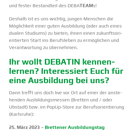
und fester Bestandteil des DEBA
TEAM
s!
Deshalb ist es uns wichtig, jungen Menschen die
Möglichkeit einer guten Ausbildung (oder auch eines
dualen Studiums) zu bieten, ihnen einen zukunfts­ori­
en­tierten Start ins Berufs­leben zu ermög­lichen und
Verant­wortung zu übernehmen.
Ihr wollt DEBATIN kennen­
lernen? Inter­es­siert Euch für
eine Ausbildung bei uns?
Dann trefft uns doch live vor Ort auf einer der anste­
henden Ausbil­dungs­messen (Bretten und / oder
Ubstadt) bzw. im PopUp-Store zur Berufs­ori­en­tierung
(Karlsruhe):
25. März 2023 –
Brettener Ausbil­dungstag