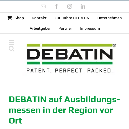
Zum
E-
Facebook
Instagram
LinkedIn
Inhalt
Mail
springen
Shop
Kontakt
100 Jahre DEBATIN
Unter­nehmen
Arbeit­geber
Partner
Impressum
DEBATIN auf Ausbil­dungs­
messen in der Region vor
Ort