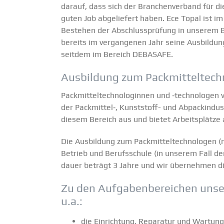
darauf, dass sich der Branchen­verband für di
guten Job abgeliefert haben. Ece Topal ist im 
Bestehen der Abschluss­prüfung in unserem 
bereits im vergan­genen Jahr seine Ausbildun
seitdem im Bereich DEBASAFE.
Ausbildung zum Packmit­tel­tech
Packmit­tel­tech­no­lo­ginnen und ‑techno­loge
der Packmittel‑, Kunst­­­stoff- und Abpack­in­
diesem Bereich aus und bietet Arbeits­plätze 
Die Ausbildung zum Packmit­tel­tech­no­logen 
Betrieb und Berufs­schule (in unserem Fall de
dauer beträgt 3 Jahre und wir übernehmen die
Zu den Aufga­ben­be­reichen uns
u.a.:
die Einrichtung, Reparatur und Wartung 