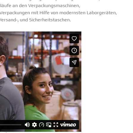
äufe an den Verpa­ckungs­ma­schinen,
en Verpa­ckungen mit Hilfe von modernsten Labor­ge­räten,
rsand‑, und Sicher­heits­ta­schen.