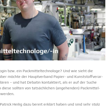
login bzw. ein Packmit­tel­tech­nologe? Und wie sieht die
ber möchte der Haupt­verband Papier- und Kunst­stoff­ver­ar­
ären – und hat Debatin kontak­tiert, als er auf der Suche
n diese sollten von tatsäch­lichen (angehenden) Packmit­tel­
t werden.
atrick Heilig dazu bereit erklärt haben und sind sehr stolz