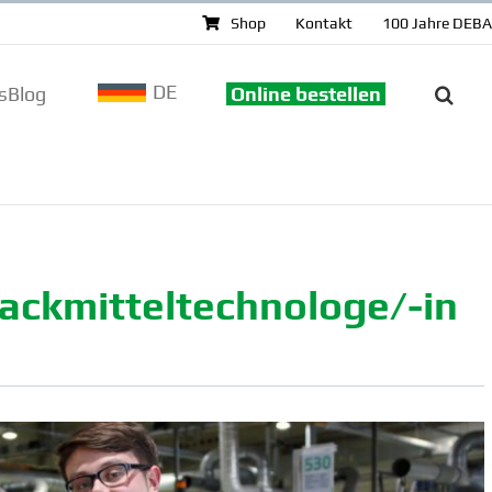
Shop
Kontakt
100 Jahre DEB
DE
sBlog
Online bestellen
mit­­tel­­tech­­no­­loge/-in