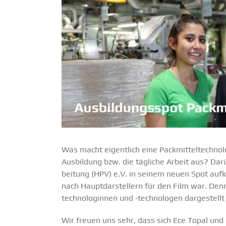
Was macht eigentlich eine Packmit­tel­tech­no­
Ausbildung bzw. die tägliche Arbeit aus? Darü
beitung (HPV) e.V. in seinem neuen Spot aufkl
nach Haupt­dar­stellern für den Film war. Den
tech­no­lo­ginnen und ‑techno­logen darge­stell
Wir freuen uns sehr, dass sich Ece Topal und P