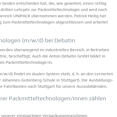
e beiden entschieden hat, die, wie gewohnt, einen richtig
dritten Lehrjahr zur Packmit­tel­tech­no­login und wird nach
Bereich UNIPACK übernommen werden. Patrick Heilig hat
g zum Packmit­tel­tech­no­logen abgeschlossen und arbeitet
­no­logen (m/w/d) bei Debatin
n werden überwiegend im indus­tri­ellen Bereich, in Betrieben
dustrie, beschäftigt. Auch die Anton Debatin GmbH bildet in
als Packmitteltechnologe/in.
(m/w/d) findet im dualen System statt, d. h. an den Lernorten
r Johannes-Gutenberg-Schule in Stuttgart). Die Ausbil­dungs­
 Fahrt­kosten nach Stuttgart für unsere Auszu­bil­denden.
erer Packmitteltechnologen/innen zählen
unserer einzig­ar­tigen Verpa­ckungs­ma­schinen,