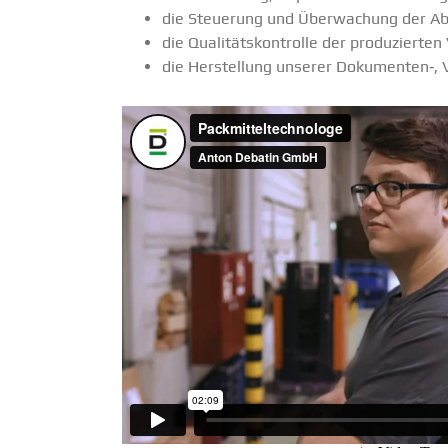
die Steuerung und Überwa­chung der Abl
die Quali­täts­kon­trolle der produ­ziert
die Herstellung unserer Dokumenten‑, Ve