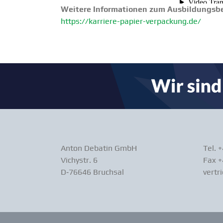
Weitere Infor­ma­tionen zum Ausbil­dungs­be
https://karriere-papier-verpackung.de/
Anton Debatin GmbH
Tel. 
Vichystr. 6
Fax +
D‑76646 Bruchsal
vertr