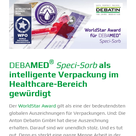
®
DEBA
MED
Speci-Sorb
als
intel­li­gente Verpa­ckung im
Healthcare-Bereich
gewürdigt
Der
WorldStar Award
gilt als eine der bedeu­tendsten
globalen Auszeich­nungen für Verpa­ckungen. Und: Die
Anton Debatin GmbH hat diese Auszeichnung
erhalten. Darauf sind wir unendlich stolz. Und es tut
gut. Denn es steckt eine ganze Menge Arbeit in der