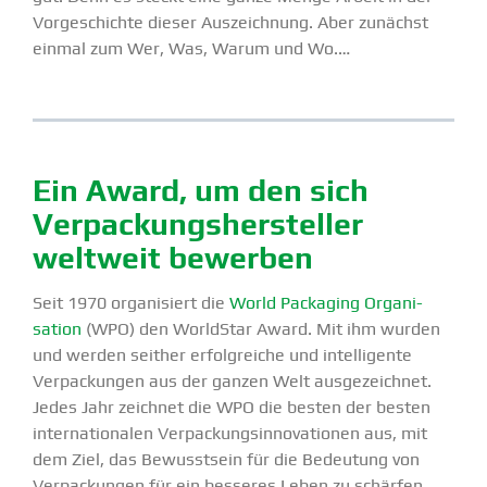
Vorge­schichte dieser Auszeichnung. Aber zunächst
einmal zum Wer, Was, Warum und Wo.…
Ein Award, um den sich
Verpa­ckungs­her­steller
weltweit bewerben
Seit 1970 organi­siert die
World Packaging Organi­
sation
(WPO) den WorldStar Award. Mit ihm wurden
und werden seither erfolg­reiche und intel­li­gente
Verpa­ckungen aus der ganzen Welt ausge­zeichnet.
Jedes Jahr zeichnet die WPO die besten der besten
inter­na­tio­nalen Verpa­ckungs­in­no­va­tionen aus, mit
dem Ziel, das Bewusstsein für die Bedeutung von
Verpa­ckungen für ein besseres Leben zu schärfen