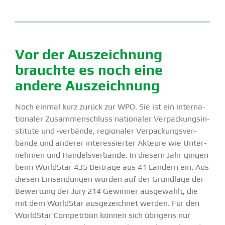
Vor der Auszeichnung
brauchte es noch eine
andere Auszeichnung
Noch einmal kurz zurück zur WPO. Sie ist ein inter­na­
tio­naler Zusam­men­schluss natio­naler Verpa­ckungs­in­
stitute und ‑verbände, regio­naler Verpa­ckungs­ver­
bände und anderer inter­es­sierter Akteure wie Unter­
nehmen und Handels­ver­bände. In diesem Jahr gingen
beim WorldStar 435 Beiträge aus 41 Ländern ein. Aus
diesen Einsen­dungen wurden auf der Grundlage der
Bewertung der Jury 214 Gewinner ausge­wählt, die
mit dem WorldStar ausge­zeichnet werden. Für den
WorldStar Compe­tition können sich übrigens nur