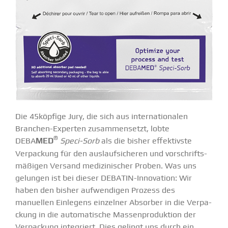
Die 45köpfige Jury, die sich aus inter­na­tio­nalen
Branchen-Experten zusam­men­setzt, lobte
®
DEBA
MED
Speci-Sorb
als die bisher effek­tivste
Verpa­ckung für den auslauf­si­cheren und vorschrifts­
mä­ßigen Versand medizi­ni­scher Proben. Was uns
gelungen ist bei dieser DEBATIN-Innovation: Wir
haben den bisher aufwen­digen Prozess des
manuellen Einlegens einzelner Absorber in die Verpa­
ckung in die automa­tische Massen­pro­duktion der
Verpa­ckung integriert. Dies gelingt uns durch ein