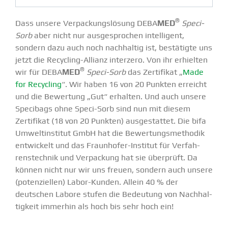
®
Dass unsere Verpa­ckungs­lösung DEBA
MED
Speci-
Sorb
aber nicht nur ausge­sprochen intel­ligent,
sondern dazu auch noch nachhaltig ist, bestä­tigte uns
jetzt die Recycling-Allianz interzero. Von ihr erhielten
®
wir für DEBA
MED
Speci-Sorb
das Zertifikat „
Made
for Recycling
“. Wir haben 16 von 20 Punkten erreicht
und die Bewertung „Gut“ erhalten. Und auch unsere
Specibags ohne Speci-Sorb sind nun mit diesem
Zertifikat (18 von 20 Punkten) ausge­stattet. Die bifa
Umwelt­in­stitut GmbH hat die Bewer­tungs­me­thodik
entwi­ckelt und das Fraun­hofer-Institut für Verfah­
rens­technik und Verpa­ckung hat sie überprüft. Da
können nicht nur wir uns freuen, sondern auch unsere
(poten­zi­ellen) Labor-Kunden. Allein 40 % der
deutschen Labore stufen die Bedeutung von Nachhal­
tigkeit immerhin als hoch bis sehr hoch ein!