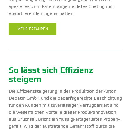
spezi­elles, zum Patent angemel­detes Coating mit
absor­bie­renden Eigen­schaften.
MEHR ERFAHREN
So lässt sich Effizienz
steigern
Die Effizi­enz­stei­gerung in der Produktion der Anton
Debatin GmbH und die bedarfs­ge­rechte Beschichtung
für den Kunden mit zuver­läs­siger Verfüg­barkeit sind
die wesent­lichen Vorteile dieser Produkt­in­no­vation
aus Bruchsal. Bricht ein flüssig­keits­ge­fülltes Proben­
gefäß, wird der austre­tende Gefahr­stoff durch die