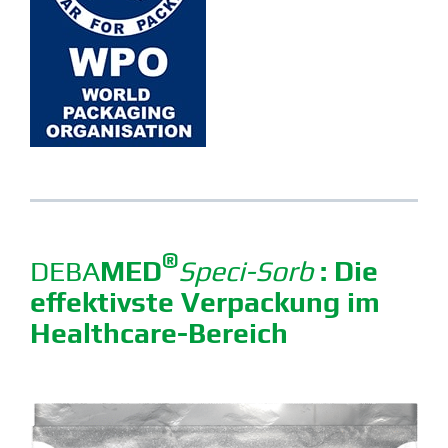
®
DEBA
MED
Speci-Sorb
: Die
effek­tivste Verpa­ckung im
Healthcare-Bereich