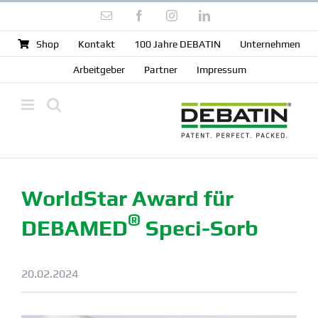
Zum
E-
Facebook
Instagram
LinkedIn
Inhalt
Mail
springen
Shop
Kontakt
100 Jahre DEBATIN
Unter­nehmen
Arbeit­geber
Partner
Impressum
WorldStar Award für
®
DEBAMED
Speci-Sorb
20.02.2024