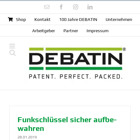
Zum
E-
Facebook
Instagram
LinkedIn
Inhalt
Mail
springen
Shop
Kontakt
100 Jahre DEBATIN
Unter­nehmen
Arbeit­geber
Partner
Impressum
Funkschlüssel sicher aufbe­
wahren
28.01.2019