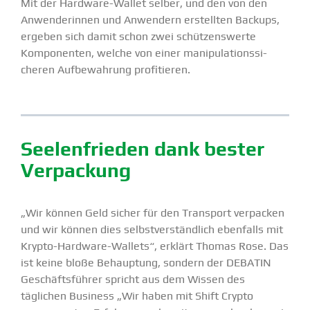
Mit der Hardware-Wallet selber, und den von den
Anwen­de­rinnen und Anwendern erstellten Backups,
ergeben sich damit schon zwei schüt­zens­werte
Kompo­nenten, welche von einer manipu­la­ti­ons­si­
cheren Aufbe­wahrung profi­tieren.
Seelen­frieden dank bester
Verpa­ckung
„Wir können Geld sicher für den Transport verpacken
und wir können dies selbst­ver­ständlich ebenfalls mit
Krypto-Hardware-Wallets“, erklärt Thomas Rose. Das
ist keine bloße Behauptung, sondern der DEBATIN
Geschäfts­führer spricht aus dem Wissen des
täglichen Business „Wir haben mit Shift Crypto