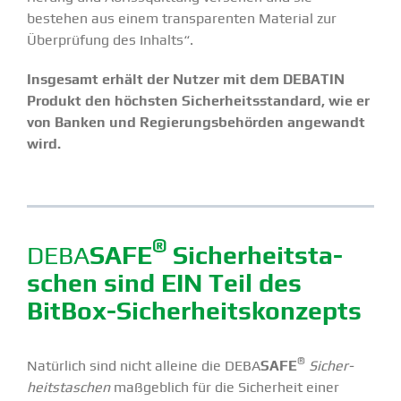
bestehen aus einem trans­pa­renten Material zur
Überprüfung des Inhalts“.
Insgesamt erhält der Nutzer mit dem DEBATIN
Produkt den höchsten Sicher­heits­standard, wie er
von Banken und Regie­rungs­be­hörden angewandt
wird.
®
DEBA
SAFE
Sicher­heits­ta­
schen sind EIN Teil des
BitBox-Sicher­heits­­­kon­­­zepts
®
Natürlich sind nicht alleine die DEBA
SAFE
Sicher­
heits­ta­schen
maßgeblich für die Sicherheit einer