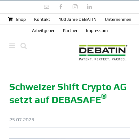
Zum
E-
Facebook
Instagram
LinkedIn
Inhalt
Mail
springen
Shop
Kontakt
100 Jahre DEBATIN
Unter­nehmen
Arbeit­geber
Partner
Impressum
Schweizer Shift Crypto AG
®
setzt auf DEBASAFE
25.07.2023