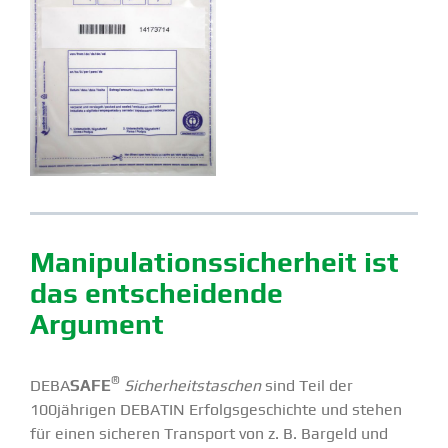
Manipu­la­ti­ons­si­cherheit ist
das entschei­dende
Argument
®
DEBA
SAFE
Sicher­heits­ta­schen
sind Teil der
100jährigen DEBATIN Erfolgs­ge­schichte und stehen
für einen sicheren Transport von z. B. Bargeld und