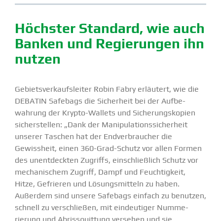
Höchster Standard, wie auch
Banken und Regie­rungen ihn
nutzen
Gebiets­ver­kaufs­leiter Robin Fabry erläutert, wie die
DEBATIN Safebags die Sicherheit bei der Aufbe­
wahrung der Krypto-Wallets und Siche­rungs­kopien
sicher­stellen: „Dank der Manipu­la­ti­ons­si­cherheit
unserer Taschen hat der Endver­braucher die
Gewissheit, einen 360-Grad-Schutz vor allen Formen
des unent­deckten Zugriffs, einschließlich Schutz vor
mecha­ni­schem Zugriff, Dampf und Feuch­tigkeit,
Hitze, Gefrieren und Lösungs­mitteln zu haben.
Außerdem sind unsere Safebags einfach zu benutzen,
schnell zu verschließen, mit eindeu­tiger Numme­
rierung und Abriss­quittung versehen und sie