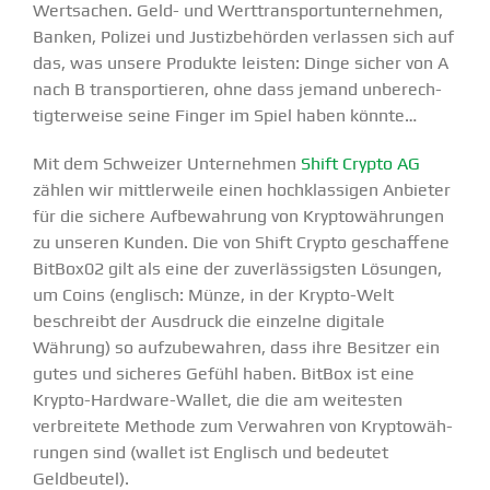
Wertsachen. Geld- und Werttrans­port­un­ter­nehmen,
Banken, Polizei und Justiz­be­hörden verlassen sich auf
das, was unsere Produkte leisten: Dinge sicher von A
nach B trans­por­tieren, ohne dass jemand unberech­
tig­ter­weise seine Finger im Spiel haben könnte…
Mit dem Schweizer Unter­nehmen
Shift Crypto AG
zählen wir mittler­weile einen hochklas­sigen Anbieter
für die sichere Aufbe­wahrung von Krypto­wäh­rungen
zu unseren Kunden. Die von Shift Crypto geschaffene
BitBox02 gilt als eine der zuver­läs­sigsten Lösungen,
um Coins (englisch: Münze, in der Krypto-Welt
beschreibt der Ausdruck die einzelne digitale
Währung) so aufzu­be­wahren, dass ihre Besitzer ein
gutes und sicheres Gefühl haben. BitBox ist eine
Krypto-Hardware-Wallet, die die am weitesten
verbreitete Methode zum Verwahren von Krypto­wäh­
rungen sind (wallet ist Englisch und bedeutet
Geldbeutel).