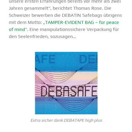
unsere ersten Erfah­rungen bereits vor mehr als zwei
Jahren gesammelt“, berichtet Thomas Rose. Die
Schweizer bewerben die DEBATIN Safebags übrigens
mit dem Motto: „
TAMPER-EVIDENT BAG – for peace
of mind
“. Eine manipu­la­ti­ons­si­chere Verpa­ckung für
den Seelen­frieden, sozusagen…
Extra sicher dank DEBATAPE high plus