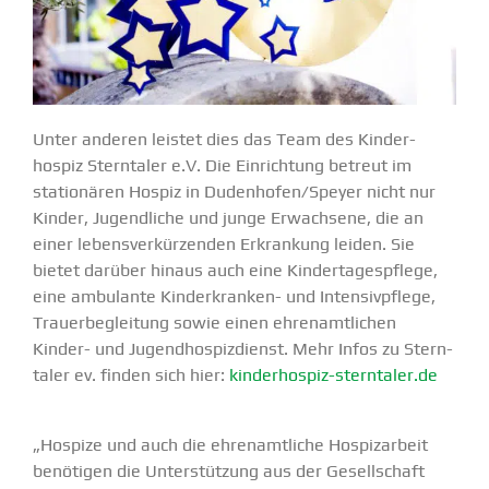
Unter anderen leistet dies das Team des Kinder­
hospiz Stern­taler e.V. Die Einrichtung betreut im
statio­nären Hospiz in Dudenhofen/Speyer nicht nur
Kinder, Jugend­liche und junge Erwachsene, die an
einer lebens­ver­kür­zenden Erkrankung leiden. Sie
bietet darüber hinaus auch eine Kinder­ta­ges­pflege,
eine ambulante Kinder­­kranken- und Inten­siv­pflege,
Trauer­be­gleitung sowie einen ehren­amt­lichen
Kinder- und Jugend­hos­piz­dienst. Mehr Infos zu Stern­
taler ev. finden sich hier:
kinderhospiz-sterntaler.de
„Hospize und auch die ehren­amt­liche Hospiz­arbeit
benötigen die Unter­stützung aus der Gesell­schaft