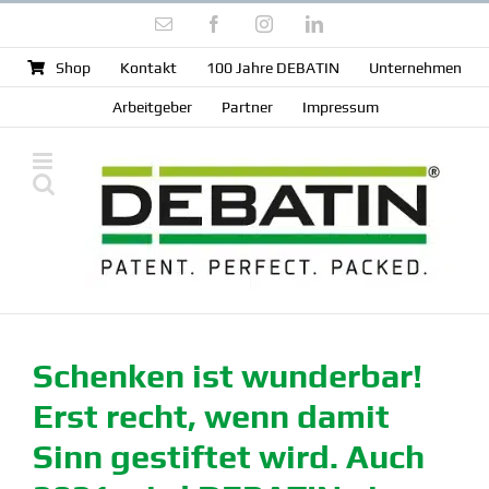
Zum
E-
Facebook
Instagram
LinkedIn
Inhalt
Mail
springen
Shop
Kontakt
100 Jahre DEBATIN
Unter­nehmen
Arbeit­geber
Partner
Impressum
Schenken ist wunderbar!
Erst recht, wenn damit
Sinn gestiftet wird. Auch