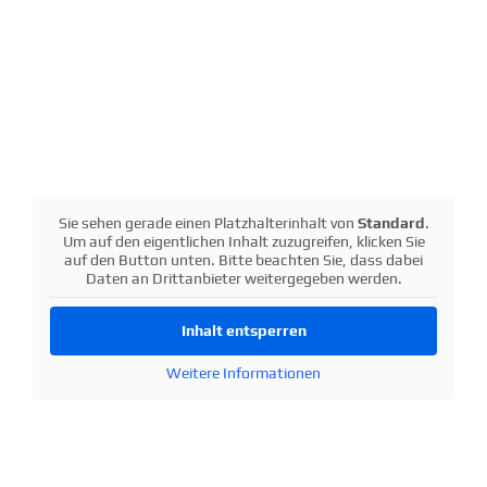
Sie sehen gerade einen Platz­hal­ter­inhalt von
Standard
.
Um auf den eigent­lichen Inhalt zuzugreifen, klicken Sie
auf den Button unten. Bitte beachten Sie, dass dabei
Daten an Dritt­an­bieter weiter­ge­geben werden.
Inhalt entsperren
Weitere Infor­ma­tionen