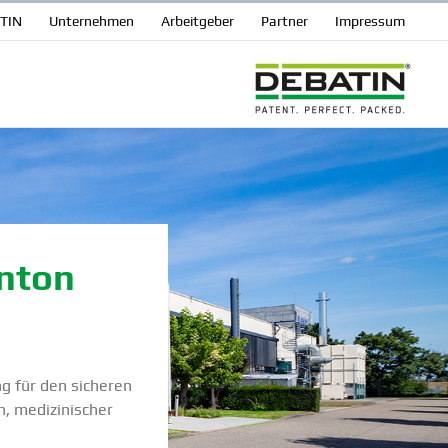
ATIN
Unter­nehmen
Arbeit­geber
Partner
Impressum
Anton
ng für den sicheren
 medizi­ni­scher