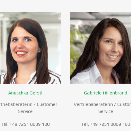
Anuschka Gerstl
Gabriele Hillen­brand
triebs­be­ra­terin / Customer
Vertriebs­be­ra­terin / Cust
Service
Service
Tel. +49 7251 8009 100
Tel. +49 7251 8009 100