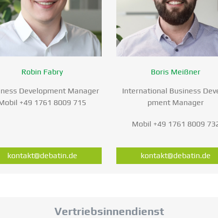
Robin Fabry
Boris Meißner
iness Develo­pment Manager
Inter­na­tional Business Dev
Mobil +49 1761 8009 715
pment Manager
Mobil +49 1761 8009 73
kontakt@debatin.de
kontakt@debatin.de
Vertriebs­in­nen­dienst