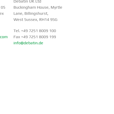
Debatin UK Ltd
P 05
Buckingham House, Myrtle
ex
Lane, Billings­hurst,
West Sussex, RH14 9SG
Tel.
+49 7251 8009 100
.com
Fax
+49 7251 8009 199
info@debatin.de