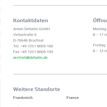
Kontakt­daten
Öffnu
Anton Debatin GmbH
Montag 
Vichy­straße 6
8 – 17 
D‑76646 Bruchsal
Freitag
Tel. +49 7251 8009 100
8 – 12 
Fax +49 7251 8009 199
vertrieb@debatin.de
Weitere Standorte
Frank­reich
France