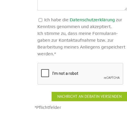
Ich habe die
Daten­schutz­er­klärung
zur
Kenntnis genommen und akzep­tiert.
Ich stimme zu, dass meine Formu­lar­an­
gaben zur Kontakt­auf­nahme bzw. zur
Bearbeitung meines Anliegens gespei­chert
werden.*
*Pflicht­felder