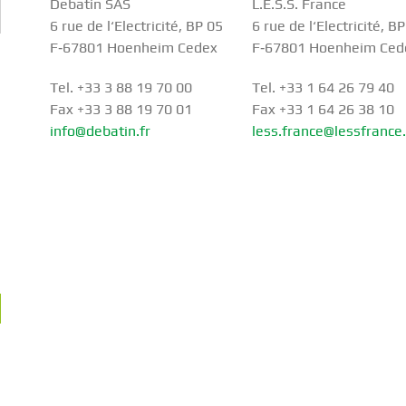
Debatin SAS
L.E.S.S. France
6 rue de l‘Electricité, BP 05
6 rue de l‘Electricité, B
F‑67801 Hoenheim Cedex
F‑67801 Hoenheim Ced
Tel. +33 3 88 19 70 00
Tel. +33 1 64 26 79 40
Fax +33 3 88 19 70 01
Fax +33 1 64 26 38 10
info@debatin.fr
less.france@lessfrance