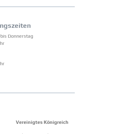
ngs­zeiten
bis Donnerstag
Uhr
Uhr
Verei­nigtes König­reich