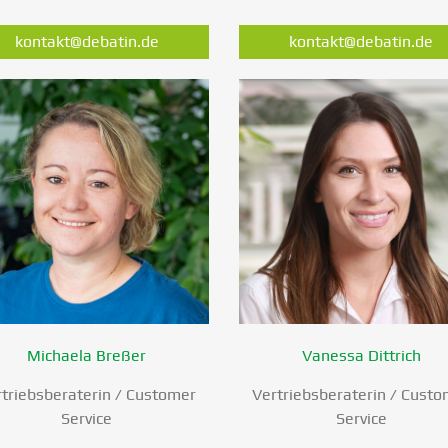
kontakt@debatin.de
kontakt@debatin.de
Michaela Breßer
Vanessa Dittrich
triebs­be­ra­terin / Customer
Vertriebs­be­ra­terin / Cust
Service
Service