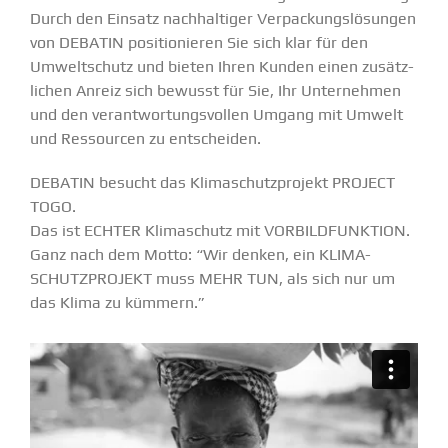
Durch den Einsatz nachhal­tiger Verpa­ckungs­lö­sungen
von DEBATIN positio­nieren Sie sich klar für den
Umwelt­schutz und bieten Ihren Kunden einen zusätz­
lichen Anreiz sich bewusst für Sie, Ihr Unter­nehmen
und den verant­wor­tungs­vollen Umgang mit Umwelt
und Ressourcen zu entscheiden.
DEBATIN besucht das Klima­schutz­projekt PROJECT
TOGO.
Das ist ECHTER Klima­schutz mit VORBILD­FUNKTION.
Ganz nach dem Motto: “Wir denken, ein KLIMA­
SCHUTZ­PROJEKT muss MEHR TUN, als sich nur um
das Klima zu kümmern.”