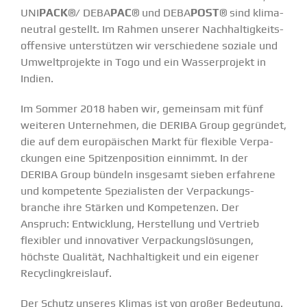
UNI
PACK
®/
DEBA
PAC
® und
DEBA
POST
® sind
klima­
neutral gestellt
. Im Rahmen unserer Nachhal­tig­keits­
of­fensive unter­stützen wir verschiedene soziale und
Umwelt­pro­jekte in Togo und ein Wasser­projekt in
Indien.
Im Sommer 2018 haben wir, gemeinsam mit fünf
weiteren Unter­nehmen, die DERIBA Group gegründet,
die auf dem europäi­schen Markt für flexible Verpa­
ckungen eine Spitzen­po­sition einnimmt. In der
DERIBA Group bündeln insgesamt sieben erfahrene
und kompe­tente Spezia­listen der Verpa­ckungs­
branche ihre Stärken und Kompe­tenzen. Der
Anspruch: Entwicklung, Herstellung und Vertrieb
flexibler und innova­tiver Verpa­ckungs­lö­sungen,
höchste Qualität, Nachhal­tigkeit und ein eigener
Recycling­kreislauf.
Der Schutz unseres Klimas ist von großer Bedeutung.