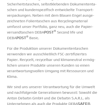
Sicher­heits­ta­schen, selbst­kle­benden Dokumen­ten­ta­
schen und kunden­spe­zi­fisch entwi­ckelte Trans­port­
ver­pa­ckungen. Neben mit dem Blauen Engel ausge­
zeich­neten Folien­ta­schen aus Recycling­ma­terial
umfasst unser Portfolio, ganz neu, auch die Papier­
®
ver­sand­ta­schen DEBA
POST
Second life und
®
DEBA
POST
Basic.
Für die Produktion unserer Dokumen­ten­ta­schen
verwenden wir ausschließlich FSC-zerti­­fi­­ziertes
Papier. Recycelt, recycelbar und klima­neutral ermög­
lichen unsere Produkte unseren Kunden so einen
verant­wor­tungs­vollen Umgang mit Ressourcen und
Klima.
Wir sind uns unserer Verant­wortung für die Umwelt
und nachfol­gende Genera­tionen bewusst: Sowohl die
Anton Debatin GmbH und die Debatin S.A.R.L. als
Unter­nehmen als auch die Produkte
DEBA
SAFE
®,