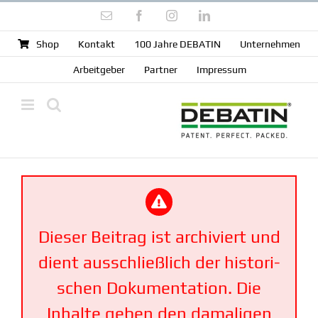
Zum
E-
Facebook
Instagram
LinkedIn
Inhalt
Mail
springen
Shop
Kontakt
100 Jahre DEBATIN
Unter­nehmen
Arbeit­geber
Partner
Impressum
Dieser Beitrag ist archi­viert und
dient ausschließlich der histo­ri­
schen Dokumen­tation. Die
Inhalte geben den damaligen