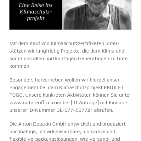
Mit dem Kauf von Klima­schutz­zer­ti­fi­katen unter­
stützen wir langfristig Projekte, die dem Klima und
somit uns allen und künftigen Genera­tionen zu Gute
kommen.
Besonders hervor­heben wollen wir hierbei unser
Engagement bei dem Klima­schutz­projekt PROJCET
TOGO. Unsere konkreten Aktivi­täten können Sie unter
www.natureoffice.com
bei
[ID-Anfrage]
mit Eingabe
unserer ID-Nummer
DE-077–537721
abrufen.
Die Anton Debatin GmbH entwi­ckelt und produ­ziert
nachhaltige, indivi­dua­li­sierbare, innovative und
flexible Verpa­ckungs­lö­sungen, wie Versand- und