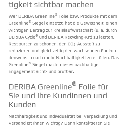
tigkeit sichtbar machen
®
Wer DERIBA Greenline
Folie bzw. Produkte mit dem
®
Greenline
Siegel einsetzt, hat die Gewissheit, einen
wichtigen Beitrag zur Kreis­lauf­wirt­schaft (u. a.
durch
®
DERIBA Cycle
und DERIBA Recycling-Kit
) zu leisten,
Ressourcen zu schonen, den CO
-Ausstoß zu
2
reduzieren und gleich­zeitig den wachsenden Endkun­
den­wunsch nach mehr Nachhal­tigkeit zu erfüllen. Das
®
Greenline
Siegel
macht dieses nachhaltige
Engagement sicht- und prüfbar.
®
DERIBA Greenline
Folie für
Sie und Ihre Kundinnen und
Kunden
Nachhal­tigkeit und Indivi­dua­lität bei Verpa­ckung und
Versand ist Ihnen wichtig? Dann kontak­tieren Sie