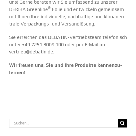
uns! Gerne beraten wir Sie umfassend zu unserer
®
DERIBA Greenline
Folie und entwi­ckeln gemeinsam
mit Ihnen Ihre indivi­duelle, nachhaltige und klima­neu­
trale Verpa­­ckungs- und Versand­lösung.
Sie erreichen das DEBATIN-Vertriebsteam telefo­nisch
unter +49 7251 8009 100 oder per E‑Mail an
vertrieb@debatin.de
.
Wir freuen uns, Sie und Ihre Produkte kennen­zu­
lernen!
Suche
nach: