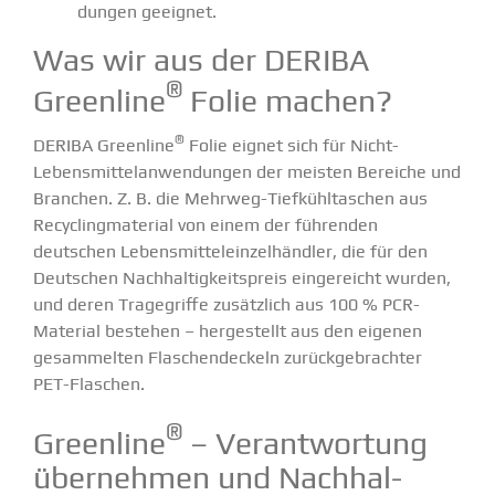
dungen geeignet.
Was wir aus der DERIBA
®
Greenline
Folie machen?
®
DERIBA Greenline
Folie eignet sich für Nicht-
Lebens­­­mi­t­­tel­an­­wen­­dungen der meisten Bereiche und
Branchen. Z. B. die
Mehrweg-Tiefkühl­­ta­­schen aus
Recycling­ma­terial von einem der führenden
deutschen Lebens­mit­tel­ein­zel­händler
, die für den
Deutschen Nachhal­tig­keits­preis einge­reicht wurden,
und deren Trage­griffe zusätzlich aus 100 % PCR-
Material bestehen – herge­stellt aus den eigenen
gesam­melten Flaschen­de­ckeln zurück­ge­brachter
PET-Flaschen.
®
Greenline
– Verant­wortung
übernehmen und Nachhal­