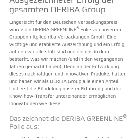
gesamten DERIBA Group
Einge­reicht für den Deutschen Verpa­ckungs­preis
®
wurde die DERIBA GREENLINE
Folie von unserem
Gruppen­mit­glied
riba Verpa­ckungen GmbH
. Eine
wichtige und etablierte Auszeichnung und ein Erfolg,
auf den wir alle stolz sind und die uns in dem
bestärkt, was wir machen (und in den vergan­genen
Jahren gemacht haben). Denn an der Entwicklung
dieses nachhal­tigen und innova­tiven Produkts hatten
und haben wir als
DERIBA Group
alle einen Anteil.
Und erst die Bündelung unserer Erfahrung und der
Know-how-Transfer unter­ein­ander ermög­lichen
Innova­tionen wie diese.
®
Das zeichnet die DERIBA GREENLINE
Folie aus: