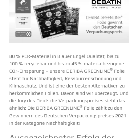
80 % PCR-Material in Blauer Engel Qualität, bis zu
100 % recyclebar und bis zu 45 % materi­al­be­zogene
®
CO
-Einsparung –
unsere DERIBA GREENLINE
Folie
2
steht für Nachhal­tigkeit, Ressour­cen­schonung und
Klima­schutz. Und ist eine der besten Alter­na­tiven zu
herkömm­lichen Folien. Davon sind wir überzeugt. Und
die Jury des Deutsche Verpa­ckungs­preises sieht das
®
ähnlich: Die DERIBA GREENLINE
Folie zählt zu den
Gewinnern des Deutschen Verpa­ckungs­preises 2021
in der Kategorie Nachhal­tigkeit
!
Ausge­zeich­neter Erfolg der