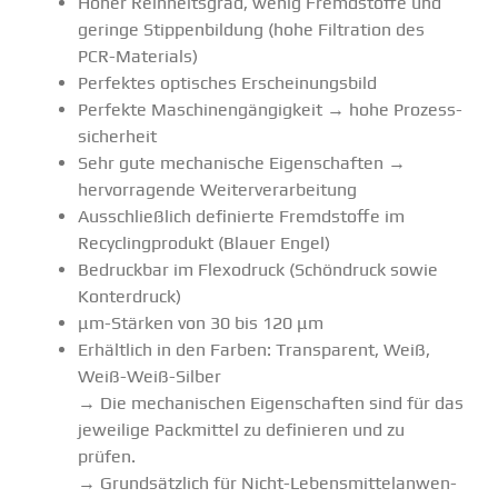
Hoher Reinheitsgrad, wenig Fremd­stoffe und
geringe Stippen­bildung (hohe Filtration des
PCR-Materials)
Perfektes optisches Erschei­nungsbild
Perfekte Maschi­nen­gän­gigkeit → hohe Prozess­
si­cherheit
Sehr gute mecha­nische Eigen­schaften →
hervor­ra­gende Weiter­ver­ar­beitung
Ausschließlich definierte Fremd­stoffe im
Recycling­produkt (Blauer Engel)
Bedruckbar im Flexo­druck (Schön­druck sowie
Konter­druck)
μm-Stärken von 30 bis 120 μm
Erhältlich in den Farben: Trans­parent, Weiß,
Weiß-Weiß-Silber
→ Die mecha­ni­schen Eigen­schaften sind für das
jeweilige Packmittel zu definieren und zu
prüfen.
→ Grund­sätzlich für Nicht-Lebens­­­mi­t­­tel­an­­wen­­