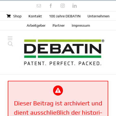
Zum
E-
Facebook
Instagram
LinkedIn
Inhalt
Mail
springen
Shop
Kontakt
100 Jahre DEBATIN
Unter­nehmen
Arbeit­geber
Partner
Impressum
Dieser Beitrag ist archi­viert und
dient ausschließlich der histo­ri­