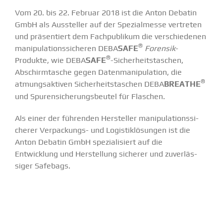
Vom 20. bis 22. Februar 2018 ist die Anton Debatin
GmbH als Aussteller auf der Spezi­al­messe vertreten
und präsen­tiert dem Fachpu­blikum die verschie­denen
®
manipu­la­ti­ons­si­cheren DEBA
SAFE
Forensik
-
®
Produkte, wie DEBA
SAFE
-Sicher­heits­ta­schen,
Abschirm­tasche gegen Daten­ma­ni­pu­lation, die
®
atmungs­ak­tiven Sicher­heits­ta­schen DEBA
BREATHE
und Spuren­si­che­rungs­beutel für Flaschen.
Als einer der führenden Hersteller manipu­la­ti­ons­si­
cherer Verpa­­ckungs- und Logis­tik­lö­sungen ist die
Anton Debatin GmbH spezia­li­siert auf die
Entwicklung und Herstellung sicherer und zuver­läs­
siger Safebags.