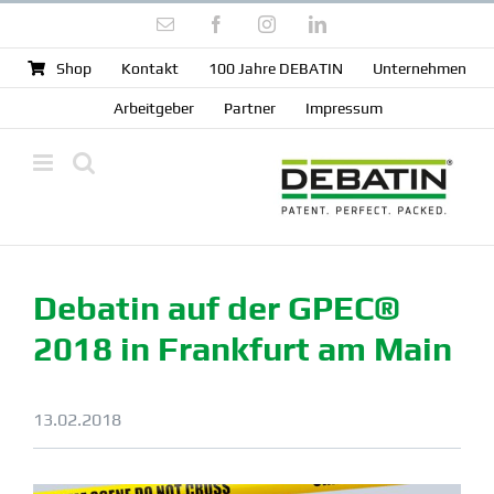
Zum
E-
Facebook
Instagram
LinkedIn
Inhalt
Mail
springen
Shop
Kontakt
100 Jahre DEBATIN
Unter­nehmen
Arbeit­geber
Partner
Impressum
Debatin auf der GPEC®
2018 in Frankfurt am Main
13.02.2018