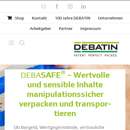
Zum
E-
Facebook
Instagram
LinkedIn
Inhalt
Mail
springen
Shop
Kontakt
100 Jahre DEBATIN
Unter­nehmen
Arbeit­geber
Partner
Impressum
®
DEBA
SAFE
– Wertvolle
und sensible Inhalte
manipu­la­ti­ons­sicher
verpacken und trans­por­
tieren
Ob Bargeld, Wertge­gen­stände, vertrau­liche