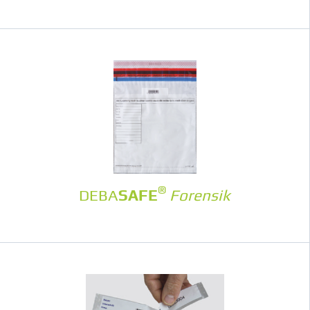
®
DEBA
SAFE
Forensik