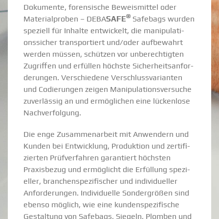
Dokumente, foren­sische Beweis­mittel oder
®
Materi­al­proben – DEBA
SAFE
Safebags wurden
speziell für Inhalte entwi­ckelt, die manipu­la­ti­
ons­sicher trans­por­tiert und/oder aufbe­wahrt
werden müssen, schützen vor unberech­tigten
Zugriffen und erfüllen höchste Sicher­heits­an­for­
de­rungen. Verschiedene Verschluss­va­ri­anten
und Codie­rungen zeigen Manipu­la­ti­ons­ver­suche
zuver­lässig an und ermög­lichen eine lückenlose
Nachver­folgung.
Die enge Zusam­men­arbeit mit Anwendern und
Kunden bei Entwicklung, Produktion und zerti­fi­
zierten Prüfver­fahren garan­tiert höchsten
Praxis­bezug und ermög­licht die Erfüllung spezi­
eller, branchen­spe­zi­fi­scher und indivi­du­eller
Anfor­de­rungen. Indivi­duelle Sonder­größen sind
ebenso möglich, wie eine kunden­spe­zi­fische
Gestaltung von Safebags, Siegeln, Plomben und