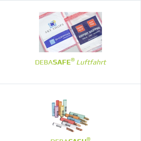
®
DEBA
SAFE
Luftfahrt
®