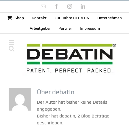
Zum
E-
Facebook
Instagram
LinkedIn
Inhalt
Mail
springen
Shop
Kontakt
100 Jahre DEBATIN
Unter­nehmen
Arbeit­geber
Partner
Impressum
Über
debatin
Der Autor hat bisher keine Details
angegeben.
Bisher hat debatin, 2 Blog Beiträge
geschrieben.