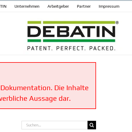
ATIN
Unter­nehmen
Arbeit­geber
Partner
Impressum
en Dokumen­tation. Die Inhalte
werbliche Aussage dar.
Suche
nach: