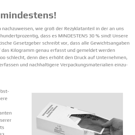
– mindestens!
h nachzu­weisen, wie groß der Rezyklat­anteil in der an uns
ber hundert­pro­zentig, dass es MINDESTENS 30 % sind! Unsere
tische Gesetz­geber schreibt vor, dass alle Gewichts­an­gaben
 auf das Kilogramm genau erfasst und gemeldet werden
ooo schlecht, denn dies erhöht den Druck auf Unter­nehmen,
erfassen und nachhal­tigere Verpa­ckungs­ma­te­rialien einzu­
lbst­
sere
ranten
serer
ts
22