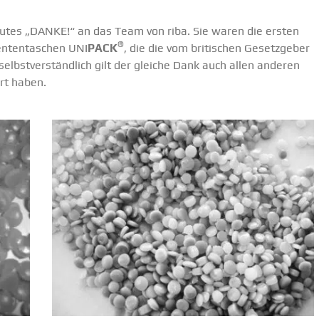
lautes „DANKE!“ an das Team von riba. Sie waren die ersten
®
­ten­ta­schen UNI
PACK
, die die vom briti­schen Gesetz­geber
lbst­ver­ständlich gilt der gleiche Dank auch allen anderen
ert haben.