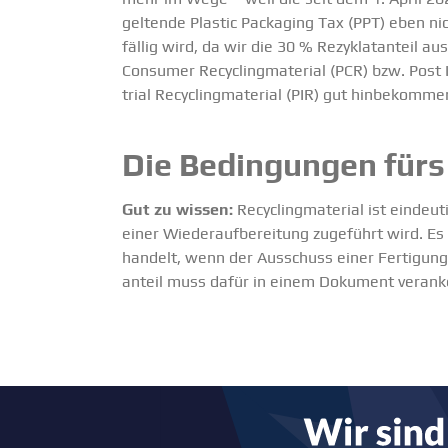
geltende Plastic Packaging Tax (PPT) eben ni
fällig wird, da wir die 30 % Rezyklat­anteil au
Consumer Recycling­ma­terial (PCR) bzw. Post 
trial Recycling­ma­terial (PIR) gut hinbe­komme
Die Bedin­gungen fürs
Gut zu wissen:
Recycling­ma­terial ist eindeu
einer Wieder­auf­be­reitung zugeführt wird. Es
handelt, wenn der Ausschuss einer Ferti­gungs­
anteil muss dafür in einem Dokument veranke