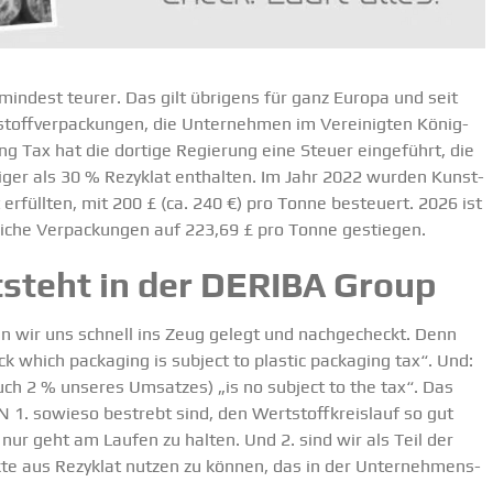
mindest teurer. Das gilt übrigens für ganz Europa und seit
stoff­ver­pa­ckungen, die Unter­nehmen im Verei­nigten König­
ng Tax hat die dortige Regierung eine Steuer einge­führt, die
weniger als 30 % Rezyklat enthalten. Im Jahr 2022 wurden Kunst­
t erfüllten, mit 200 £ (ca. 240 €) pro Tonne besteuert. 2026 ist
­liche Verpa­ckungen auf 223,69 £ pro Tonne gestiegen.
tsteht in der DERIBA Group
 wir uns schnell ins Zeug gelegt und nachge­checkt. Denn
k which packaging is subject to plastic packaging tax“. Und:
uch 2 % unseres Umsatzes) „is no subject to the tax“. Das
 1. sowieso bestrebt sind, den
Wertstoff­kreislauf
so gut
nur geht am Laufen zu halten. Und 2. sind wir als Teil der
kte aus Rezyklat nutzen zu können, das in der Unter­neh­mens­