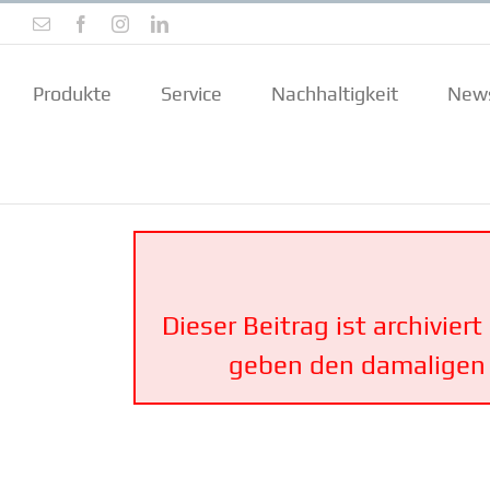
Zum
E-
Facebook
Instagram
LinkedIn
Inhalt
Mail
springen
Produkte
Service
Nachhal­tigkeit
New
Dieser Beitrag ist archi­vier
geben den damaligen S