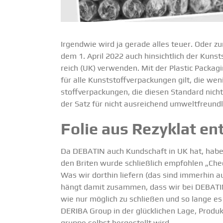
Irgendwie wird ja gerade alles teuer. Oder zu
dem 1. April 2022 auch hinsichtlich der Kunst­
reich (UK) verwenden. Mit der Plastic Packagi
für alle Kunst­stoff­ver­pa­ckungen gilt, die 
stoff­ver­pa­ckungen, die diesen Standard nich
der Satz für nicht ausrei­chend umwelt­freund
Folie aus Rezyklat en
Da DEBATIN auch Kundschaft in UK hat, haben
den Briten wurde schließlich empfohlen „Chec
Was wir dorthin liefern (das sind immerhin a
hängt damit zusammen, dass wir bei DEBATIN
wie nur möglich zu schließen und so lange es 
DERIBA Group
in der glück­lichen Lage, Produ
gruppe selbst herge­stellt wird.