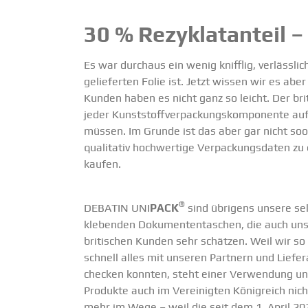
30 % Rezyklat­anteil 
Es war durchaus ein wenig knifflig, verlässlic
gelie­ferten Folie ist. Jetzt wissen wir es a
Kunden haben es nicht ganz so leicht. Der bri
jeder Kunst­stoff­ver­pa­ckungs­kom­po­nente
müssen. Im Grunde ist das aber gar nicht so
quali­tativ hochwertige Verpa­ckungs­daten zu 
kaufen.
®
DEBATIN UNI
PACK
sind übrigens unsere se
kle­benden Dokumen­ten­ta­schen, die auch un
briti­schen Kunden sehr schätzen. Weil wir so
schnell alles mit unseren Partnern und Liefe­
checken konnten, steht einer Verwendung un
Produkte auch im Verei­nigten König­reich nich
mehr im Wege – weil die seit dem 1. April 20