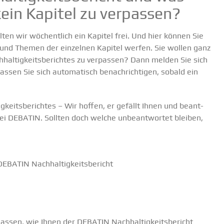
ein Kapitel zu verpassen?
ten wir wöchentlich ein Kapitel frei. Und hier können Sie
 und Themen der einzelnen Kapitel werfen. Sie wollen ganz
hal­tig­keits­be­richtes zu verpassen? Dann melden Sie sich
assen Sie sich automa­tisch benach­rich­tigen, sobald ein
­keits­be­richtes
– Wir hoffen, er gefällt Ihnen und beant­
 bei DEBATIN. Sollten doch welche unbeant­wortet bleiben,
EBATIN Nachhal­tig­keits­be­richt
assen, wie Ihnen der DEBATIN Nachhal­tig­keits­be­richt