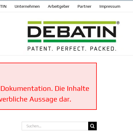
ATIN
Unter­nehmen
Arbeit­geber
Partner
Impressum
en Dokumen­tation. Die Inhalte
werbliche Aussage dar.
Suche
nach: