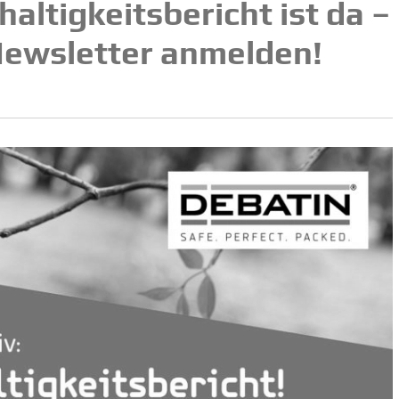
tig­keits­be­richt ist da –
Newsletter anmelden!