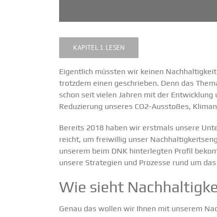
KAPITEL 1 LESEN
Eigentlich müssten wir keinen Nachhal­tig­keits
trotzdem einen geschrieben. Denn das Thema N
schon seit vielen Jahren mit der Entwicklung 
Reduzierung unseres CO2-Ausstoßes, Klima­neu­t
Bereits 2018 haben wir erstmals unsere Unt
reicht, um freiwillig unser Nachhal­tig­keits­
unserem beim DNK hinter­legten Profil
bekomm
unsere Strategien und Prozesse rund um das Th
Wie sieht Nachhal­tigk
Genau das wollen wir Ihnen mit unserem Nachhal