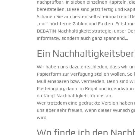
nachprüfbar. In sieben einzelnen Kapiteln, di
bereit­stellen. Diese sind jetzt fertig und
Kapit
Schauen Sie am besten selbst einmal rein! Denn
„nur“ nüchterne Zahlen und Fakten. Er ist mensc
DEBATIN Nachhal­tig­keits­stra­tegie
, unser De
infor­mativ, sondern auch ganz spannend…
Ein Nachhal­tig­keits­be
Wir haben uns dazu entschieden, dass wir unse
Papierform zur Verfügung stellen wollen. So 
Müll einsparen bzw. vermeiden. Denn sind wi
Posteingang, dann im Regal und irgendwann 
da fängt Nachhal­tigkeit für uns an.
Wer trotzdem eine gedruckte Version haben 
uns aber sehr freuen, wenn dieser Wunsch gut
wird.
Wo finde ich den Nachha