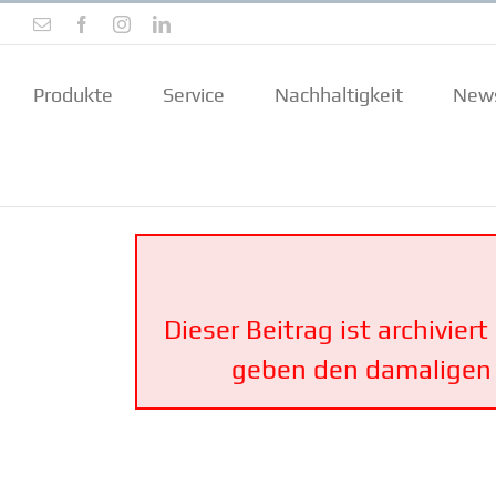
Zum
E-
Facebook
Instagram
LinkedIn
Inhalt
Mail
springen
Produkte
Service
Nachhal­tigkeit
New
Dieser Beitrag ist archi­vier
geben den damaligen S