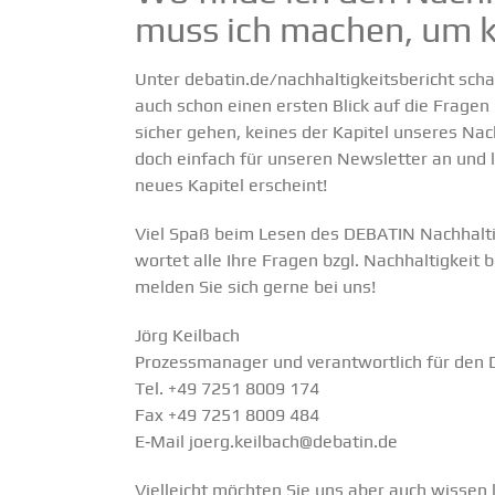
muss ich machen, um k
Unter
debatin.de/nachhaltigkeitsbericht
schal
auch schon einen ersten Blick auf die Fragen
sicher gehen, keines der Kapitel unseres Nach
doch einfach für unseren
Newsletter
an und l
neues Kapitel erscheint!
Viel Spaß beim Lesen des
DEBATIN Nachhal­tig
wortet alle Ihre Fragen bzgl. Nachhal­tigkeit
melden Sie sich gerne bei uns!
Jörg Keilbach
Prozess­ma­nager und verant­wortlich für den D
Tel. +49 7251 8009 174
Fax +49 7251 8009 484
E‑Mail
joerg.keilbach@debatin.de
Vielleicht möchten Sie uns aber auch wissen l