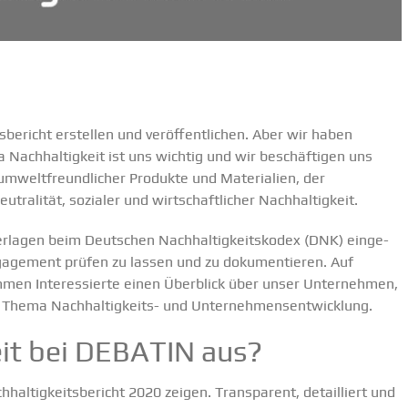
­be­richt erstellen und veröf­fent­lichen. Aber wir haben
achhal­tigkeit ist uns wichtig und wir beschäf­tigen uns
umwelt­freund­licher Produkte und Materialien, der
ra­lität, sozialer und wirtschaft­licher Nachhal­tigkeit.
er­lagen beim
Deutschen Nachhal­tig­keits­kodex (DNK)
einge­
en­ga­gement prüfen zu lassen und zu dokumen­tieren. Auf
en Inter­es­sierte einen Überblick über unser Unter­nehmen,
ema Nachhal­­ti­g­keits- und Unter­neh­mens­ent­wicklung.
eit bei DEBATIN aus?
­tig­keits­be­richt 2020 zeigen. Trans­parent, detail­liert und