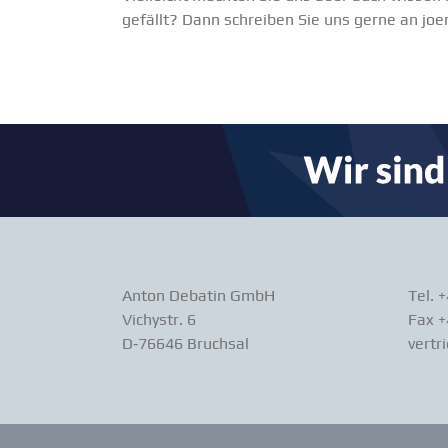
gefällt? Dann schreiben Sie uns gerne an
joe
Anton Debatin GmbH
Tel. 
Vichystr. 6
Fax +
D‑76646 Bruchsal
vertr