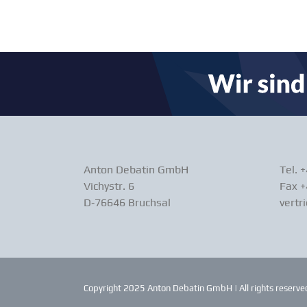
Anton Debatin GmbH
Tel. 
Vichystr. 6
Fax +
D‑76646 Bruchsal
vertr
Copyright 2025 Anton Debatin GmbH | All rights reserved