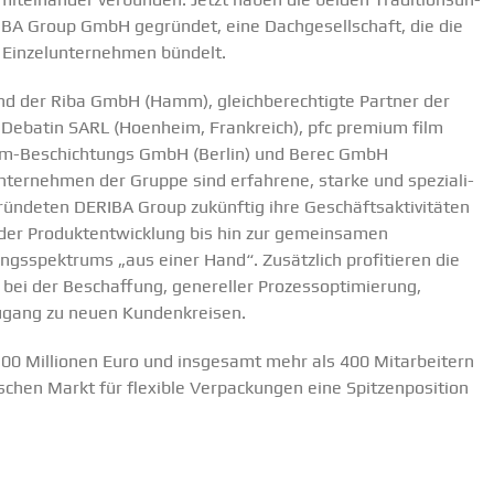
BA Group GmbH gegründet, eine Dachge­sell­schaft, die die
 Einzel­un­ter­nehmen bündelt.
 der Riba GmbH (Hamm), gleich­be­rech­tigte Partner der
 Debatin SARL (Hoenheim, Frank­reich), pfc premium film
Beschich­­tungs GmbH (Berlin) und Berec GmbH
nter­nehmen der Gruppe sind erfahrene, starke und spezia­li­
rün­deten DERIBA Group zukünftig ihre Geschäfts­ak­ti­vi­täten
er Produkt­ent­wicklung bis hin zur gemein­samen
s­spek­trums „aus einer Hand“. Zusätzlich profi­tieren die
 bei der Beschaffung, genereller Prozess­op­ti­mierung,
ugang zu neuen Kunden­kreisen.
100 Millionen Euro und insgesamt mehr als 400 Mitar­beitern
hen Markt für flexible Verpa­ckungen eine Spitzen­po­sition