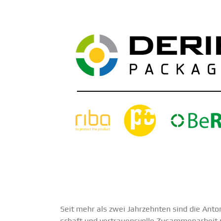
Seit mehr als zwei Jahrzehnten sind die An
schaft und vertrau­ens­volle Zusam­men­arbeit 