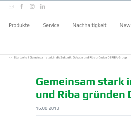
Zum
E-
Facebook
Instagram
LinkedIn
Inhalt
Mail
springen
Produkte
Service
Nachhal­tigkeit
New
>>:
Startseite
Gemeinsam stark in die Zukunft: Debatin und Riba gründen DERIBA Group
Gemeinsam stark in
und Riba gründen
16.08.2018