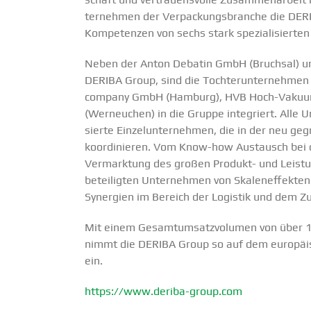
ter­nehmen der Verpa­ckungs­branche die DERI
Kompe­tenzen von sechs stark spezia­li­sierten
Neben der Anton Debatin GmbH (Bruchsal) und
DERIBA Group, sind die Tochter­un­ter­nehmen
company GmbH (Hamburg), HVB Hoch-Vakuum-
(Werneuchen) in die Gruppe integriert. Alle U
sierte Einzel­un­ter­nehmen, die in der neu geg
koordi­nieren. Vom Know-how Austausch bei d
Vermarktung des großen Produkt- und Leistung
betei­ligten Unter­nehmen von Skalen­ef­fekten
Synergien im Bereich der Logistik und dem Z
Mit einem Gesamt­um­satz­vo­lumen von über 
nimmt die DERIBA Group so auf dem europäi­sc
ein.
https://www.deriba-group.com