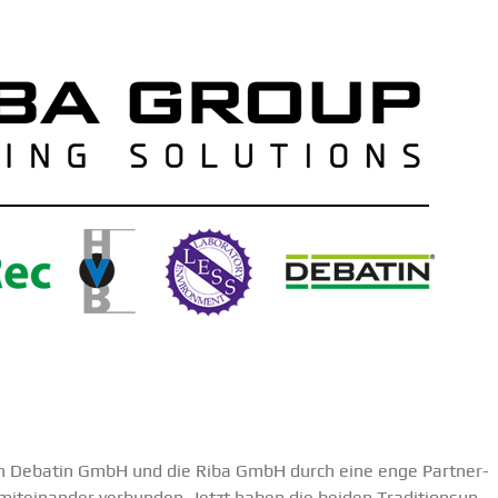
ton Debatin GmbH und die Riba GmbH durch eine enge Partner­
mitein­ander verbunden. Jetzt haben die beiden Tradi­ti­ons­un­